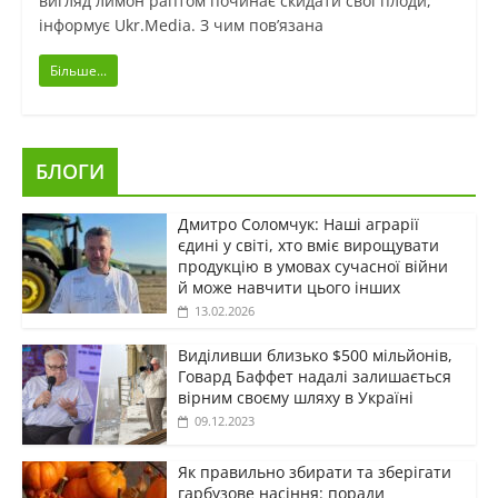
вигляд лимон раптом починає скидати свої плоди,
інформує Ukr.Media. З чим пов’язана
Більше...
БЛОГИ
Дмитро Соломчук: Наші аграрії
єдині у світі, хто вміє вирощувати
продукцію в умовах сучасної війни
й може навчити цього інших
13.02.2026
Виділивши близько $500 мільйонів,
Говард Баффет надалі залишається
вірним своєму шляху в Україні
09.12.2023
Як правильно збирати та зберігати
гарбузове насіння: поради