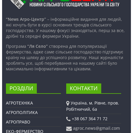
“News Агро-Центр”
– інформаційне видання для людей,
які хочуть бути в курсі основних трендів сільського
господарства. У нашому фокусі знаходяться, перш за все,
дрібні та середні фермери України.
Програма
“Ля Село”
створена для популяризації
фермерства, адже саме сільське господарство підтримує
країну на шляху до успішного розвитку. Наші журналісти
зроблять усе, щоб перебування на нашому сайті було
максимально інформативним та цікавим.
РОЗДІЛИ
КОНТАКТИ
АГРОТЕХНІКА
Україна, м. Рівне, пров.
Робітничий, 6а
АГРОПОЛІТИКА
+38 067 364 71 72
АГРОПРАВО
agroc.news@gmail.com
ЕКО-ФЕРМЕРСТВО