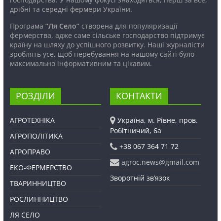
дрібні та середні фермери України.
Програма
“Ля Село”
створена для популяризації
фермерства, адже саме сільське господарство підтримує
країну на шляху до успішного розвитку. Наші журналісти
зроблять усе, щоб перебування на нашому сайті було
максимально інформативним та цікавим.
РОЗДІЛИ
КОНТАКТИ
АГРОТЕХНІКА
Україна, м. Рівне, пров.
Робітничий, 6а
АГРОПОЛІТИКА
+38 067 364 71 72
АГРОПРАВО
agroc.news@gmail.com
ЕКО-ФЕРМЕРСТВО
Зворотній зв’язок
ТВАРИННИЦТВО
РОСЛИННИЦТВО
ЛЯ СЕЛО