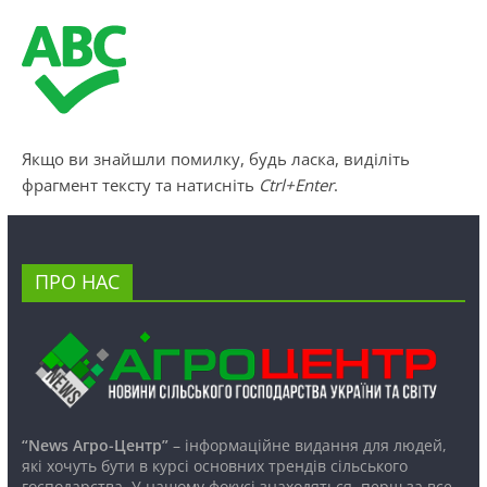
Якщо ви знайшли помилку, будь ласка, виділіть
фрагмент тексту та натисніть
Ctrl+Enter
.
ПРО НАС
“News Агро-Центр”
– інформаційне видання для людей,
які хочуть бути в курсі основних трендів сільського
господарства. У нашому фокусі знаходяться, перш за все,