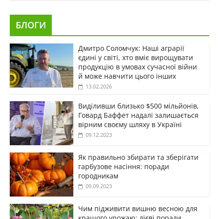
БЛОГИ
Дмитро Соломчук: Наші аграрії
єдині у світі, хто вміє вирощувати
продукцію в умовах сучасної війни
й може навчити цього інших
13.02.2026
Виділивши близько $500 мільйонів,
Говард Баффет надалі залишається
вірним своєму шляху в Україні
09.12.2023
Як правильно збирати та зберігати
гарбузове насіння: поради
городникам
09.09.2023
Чим підживити вишню весною для
кращого урожаю: дієві поради