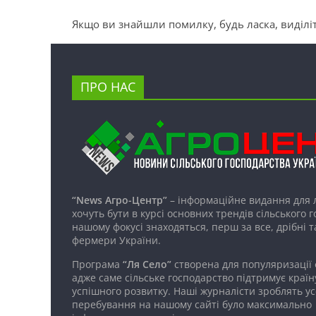
Якщо ви знайшли помилку, будь ласка, виділіт
ПРО НАС
“News Агро-Центр”
– інформаційне видання для 
хочуть бути в курсі основних трендів сільського 
нашому фокусі знаходяться, перш за все, дрібні т
фермери України.
Програма
“Ля Село”
створена для популяризації
адже саме сільське господарство підтримує країн
успішного розвитку. Наші журналісти зроблять ус
перебування на нашому сайті було максимально