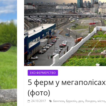
ЕКО-ФЕРМЕРСТВО
5 ферм у мегаполісах
(фото)
,
,
,
,
24.10.2017
Бангкок
Бруклін
дах
Лондон
місто