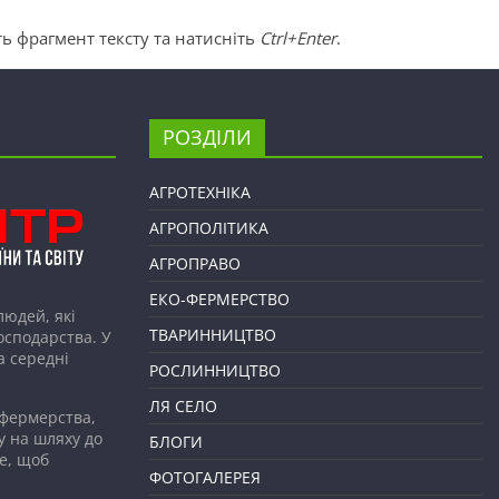
ь фрагмент тексту та натисніть
Ctrl+Enter
.
РОЗДІЛИ
АГРОТЕХНІКА
АГРОПОЛІТИКА
АГРОПРАВО
ЕКО-ФЕРМЕРСТВО
людей, які
ТВАРИННИЦТВО
господарства. У
а середні
РОСЛИННИЦТВО
ЛЯ СЕЛО
 фермерства,
у на шляху до
БЛОГИ
е, щоб
ФОТОГАЛЕРЕЯ