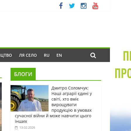
ИЦТВО
ЛЯ СЕЛО
RU
EN
БЛОГИ
Дмитро Соломчук:
Наші аграрії єдині у
світі, хто вміє
вирощувати
продукцію в умовах
сучасної війни й може навчити цього
інших
13.02.2026