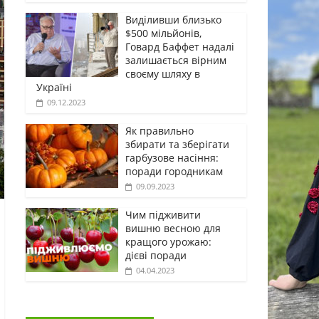
Виділивши близько
$500 мільйонів,
Говард Баффет надалі
залишається вірним
своєму шляху в
Україні
09.12.2023
Як правильно
збирати та зберігати
гарбузове насіння:
поради городникам
09.09.2023
Чим підживити
вишню весною для
кращого урожаю:
дієві поради
04.04.2023