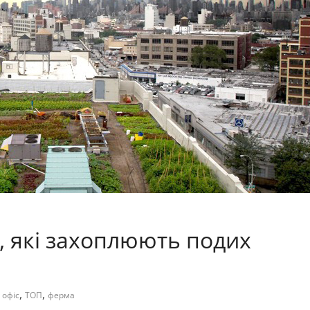
, які захоплюють подих
,
,
,
офіс
ТОП
ферма