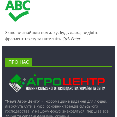
Якщо ви знайшли помилку, будь ласка, виділіть
фрагмент тексту та натисніть
Ctrl+Enter
.
ПРО НАС
“News Агро-Центр”
– інформаційне видання для людей,
які хочуть бути в курсі основних трендів сільського
господарства. У нашому фокусі знаходяться, перш за все,
дрібні та середні фермери України.