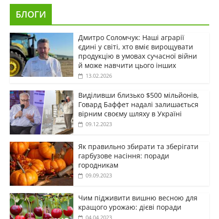
БЛОГИ
Дмитро Соломчук: Наші аграрії
єдині у світі, хто вміє вирощувати
продукцію в умовах сучасної війни
й може навчити цього інших
13.02.2026
Виділивши близько $500 мільйонів,
Говард Баффет надалі залишається
вірним своєму шляху в Україні
09.12.2023
Як правильно збирати та зберігати
гарбузове насіння: поради
городникам
09.09.2023
Чим підживити вишню весною для
кращого урожаю: дієві поради
04.04.2023