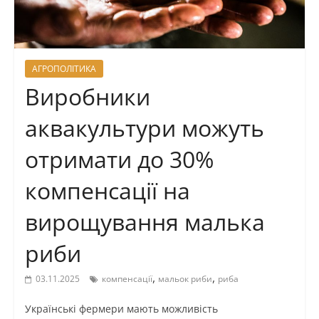
АГРОПОЛІТИКА
Виробники
аквакультури можуть
отримати до 30%
компенсації на
вирощування малька
риби
,
,
03.11.2025
компенсації
мальок риби
риба
Українські фермери мають можливість