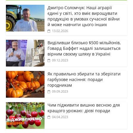
Дмитро Соломчук: Наші аграрії
єдині у світі, хто вміє вирощувати
продукцію в умовах сучасної війни
й може навчити цього інших
13.02.2026
Виділивши близько $500 мільйонів,
Говард Баффет надалі залишається
вірним своєму шляху в Україні
09.12.2023
Як правильно збирати та зберігати
гарбузове насіння: поради
городникам
09.09.2023
Чим підживити вишню весною для
кращого урожаю: дієві поради
04.04.2023