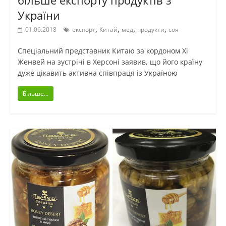
України
,
,
,
,
01.06.2018
експорт
Китай
мед
продукти
соя
Спеціальний представник Китаю за кордоном Хі
Женвей на зустрічі в Херсоні заявив, що його країну
дуже цікавить активна співпраця із Україною
Більше...