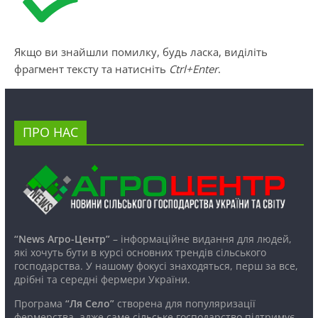
Якщо ви знайшли помилку, будь ласка, виділіть
фрагмент тексту та натисніть
Ctrl+Enter
.
ПРО НАС
“News Агро-Центр”
– інформаційне видання для людей,
які хочуть бути в курсі основних трендів сільського
господарства. У нашому фокусі знаходяться, перш за все,
дрібні та середні фермери України.
Програма
“Ля Село”
створена для популяризації
фермерства, адже саме сільське господарство підтримує