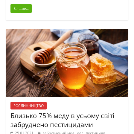
Більше...
РОСЛИННИЦТВО
Близько 75% меду в усьому світі
забруднено пестицидами
,
,
25.01.2021
забруднений мед
мед
пестициди