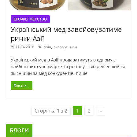
ЕКО-ФЕРМЕРСТВО
Український мед завойовуватиме
ринки Азії
,
,
11.04.2018
Азія
експорт
мед
Український мед в Азії продаватимуть в одному з
найбільших супермаркетів регіону – він дешевший та
якісніший за мед конкурентів, пише
Більше...
Сторінка 1 з 2
1
2
»
БЛОГИ