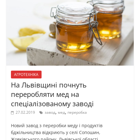
АГРОТЕХНІКА
На Львівщині почнуть
переробляти мед на
спеціалізованому заводі
,
,
27.02.2019
завод
мед
переробка
Новий завод з переробки меду і продуктів
бджільництва відкриють у селі Сопошин,
Жовківського району, Львівської області.