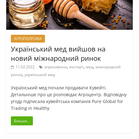
АГРОПОЛІТИКА
Український мед вийшов на
новий міжнародний ринок
,
,
,
11.02.2022
агроновини
експорт
мед
міжнародний
,
ринок
український мед
Український мед почали продавати Кувейті.
Детальніше про це розповідає Агроцентр. Відповідну
угоду підписала кувейтська компанія Pure Global for
Trading in Healthy
Більше...