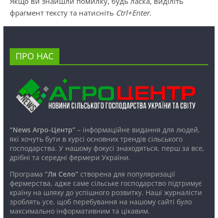
Якщо ви знайшли помилку, будь ласка, виділіть
фрагмент тексту та натисніть
Ctrl+Enter
.
ПРО НАС
“News Агро-Центр”
– інформаційне видання для людей,
які хочуть бути в курсі основних трендів сільського
господарства. У нашому фокусі знаходяться, перш за все,
дрібні та середні фермери України.
Програма
“Ля Село”
створена для популяризації
фермерства, адже саме сільське господарство підтримує
країну на шляху до успішного розвитку. Наші журналісти
зроблять усе, щоб перебування на нашому сайті було
максимально інформативним та цікавим.