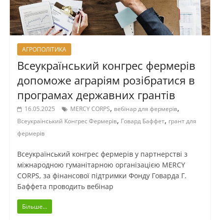
АГРОПОЛІТИКА
Всеукраїнський конгрес фермерів
допоможе аграріям розібратися в
програмах державних грантів
,
,
16.05.2025
MERCY CORPS
вебінар для фермерів
,
,
Всеукраїнський Конгрес Фермерів
Говард Баффет
грант для
фермерів
Всеукраїнський конгрес фермерів у партнерстві з
міжнародною гуманітарною організацією MERCY
CORPS, за фінансової підтримки Фонду Говарда Г.
Баффета проводить вебінар
Більше...