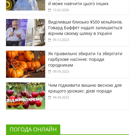
й може навчити цього інших
13.02.2026
Виділивши близько $500 мільйонів,
Говард Баффет надалі залишається
вірним своєму шляху в Україні
09.12.2023
Як правильно збирати та зберігати
гарбузове насіння: поради
городникам
09.09.2023
Чим підживити вишню весною для
кращого урожаю: дієві поради
04.04.2023
ПОГОДА ОНЛАЙН