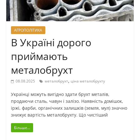
АГРОПОЛІТИКА
В Україні дорого
приймають
металобрухт
,
08.08.2025
металобрухт
ціна металобрухту
Українці можуть вигідно здати брухт металів,
продаючи сталь, чавун і залізо. Наявність домішок,
іржі, фарби, органічних залишків (земля, мул) значно
знижує вартість металобрухту. Що чистіший
Більше...