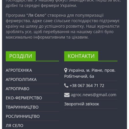
дрібні та середні фермери України.
Програма
“Ля Село”
створена для популяризації
фермерства, адже саме сільське господарство підтримує
країну на шляху до успішного розвитку. Наші журналісти
зроблять усе, щоб перебування на нашому сайті було
максимально інформативним та цікавим.
РОЗДІЛИ
КОНТАКТИ
АГРОТЕХНІКА
Україна, м. Рівне, пров.
Робітничий, 6а
АГРОПОЛІТИКА
+38 067 364 71 72
АГРОПРАВО
agroc.news@gmail.com
ЕКО-ФЕРМЕРСТВО
Зворотній зв’язок
ТВАРИННИЦТВО
РОСЛИННИЦТВО
ЛЯ СЕЛО