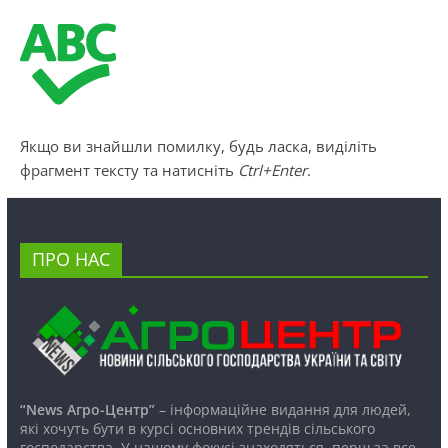
Якщо ви знайшли помилку, будь ласка, виділіть
фрагмент тексту та натисніть
Ctrl+Enter
.
ПРО НАС
“News Агро-Центр”
– інформаційне видання для людей,
які хочуть бути в курсі основних трендів сільського
господарства. У нашому фокусі знаходяться, перш за все,