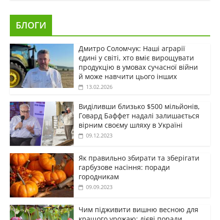
БЛОГИ
Дмитро Соломчук: Наші аграрії
єдині у світі, хто вміє вирощувати
продукцію в умовах сучасної війни
й може навчити цього інших
13.02.2026
Виділивши близько $500 мільйонів,
Говард Баффет надалі залишається
вірним своєму шляху в Україні
09.12.2023
Як правильно збирати та зберігати
гарбузове насіння: поради
городникам
09.09.2023
Чим підживити вишню весною для
кращого урожаю: дієві поради