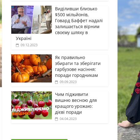
Виділивши близько
$500 мільйонів,
Говард Баффет надалі
залишається вірним
своєму шляху в
Україні
09.12.2023
Як правильно
збирати та зберігати
гарбузове насіння:
поради городникам
09.09.2023
Чим підживити
вишню весною для
кращого урожаю:
дієві поради
04.04.2023