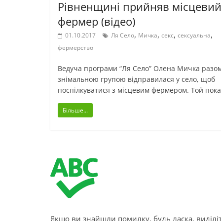
Рівненщині прийняв місцеви
фермер (відео)
,
,
,
,
01.10.2017
Ля Село
Мичка
секс
сексуальна
фермерство
Ведуча програми “Ля Село” Олена Мичка разом
знімальною групою відправилася у село, щоб
поспілкуватися з місцевим фермером. Той пок
Більше...
Якщо ви знайшли помилку, будь ласка, виділіт