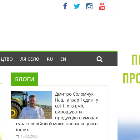
ИЦТВО
ЛЯ СЕЛО
RU
EN
БЛОГИ
Дмитро Соломчук:
Наші аграрії єдині у
світі, хто вміє
вирощувати
продукцію в умовах
сучасної війни й може навчити цього
інших
13.02.2026