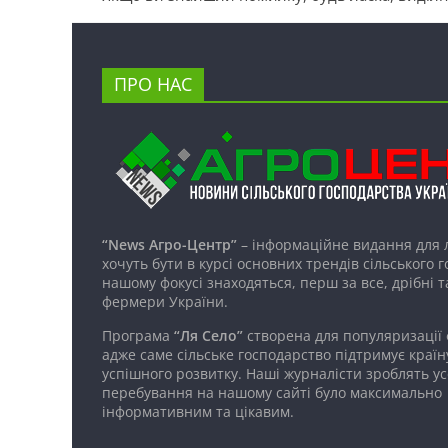
ПРО НАС
“News Агро-Центр”
– інформаційне видання для 
хочуть бути в курсі основних трендів сільського 
нашому фокусі знаходяться, перш за все, дрібні т
фермери України.
Програма
“Ля Село”
створена для популяризації
адже саме сільське господарство підтримує країн
успішного розвитку. Наші журналісти зроблять ус
перебування на нашому сайті було максимально
інформативним та цікавим.