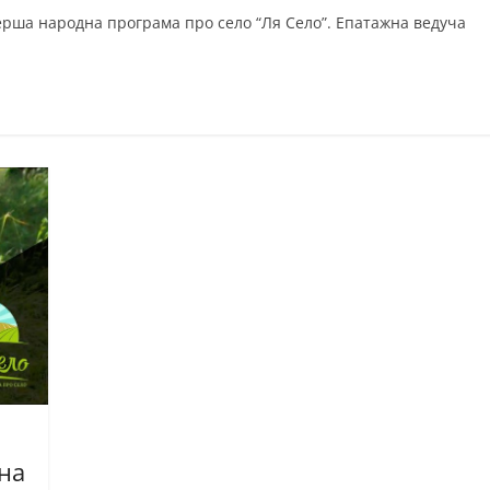
перша народна програма про село “Ля Село”. Епатажна ведуча
 на