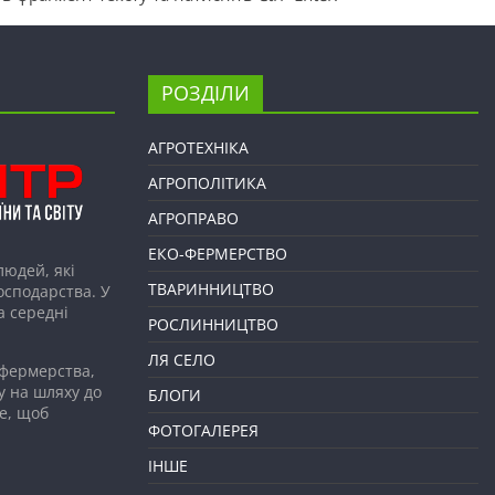
РОЗДІЛИ
АГРОТЕХНІКА
АГРОПОЛІТИКА
АГРОПРАВО
ЕКО-ФЕРМЕРСТВО
людей, які
ТВАРИННИЦТВО
господарства. У
а середні
РОСЛИННИЦТВО
ЛЯ СЕЛО
 фермерства,
у на шляху до
БЛОГИ
е, щоб
ФОТОГАЛЕРЕЯ
ІНШЕ