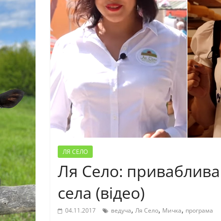
ЛЯ СЕЛО
Ля Село: приваблива 
села (відео)
,
,
,
04.11.2017
ведуча
Ля Село
Мичка
програма