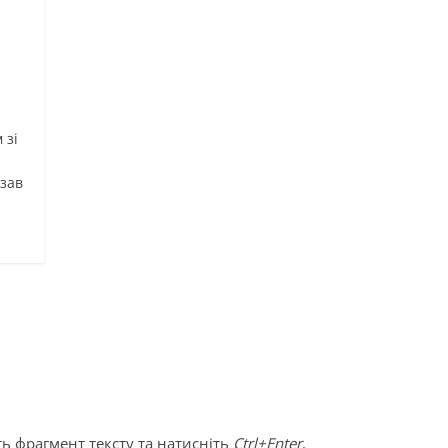
й
 зі
азав
ь фрагмент тексту та натисніть
Ctrl+Enter
.