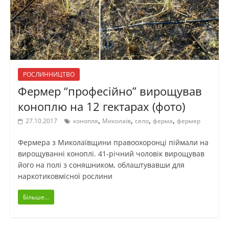
РОСЛИННИЦТВО
Фермер “професійно” вирощував
коноплю на 12 гектарах (фото)
,
,
,
,
27.10.2017
конопля
Миколаїв
село
ферма
фермер
Фермера з Миколаївщини правоохоронці піймали на
вирощуванні коноплі. 41-річний чоловік вирощував
його на полі з соняшником, облаштувавши для
наркотиковмісної рослини
Більше...