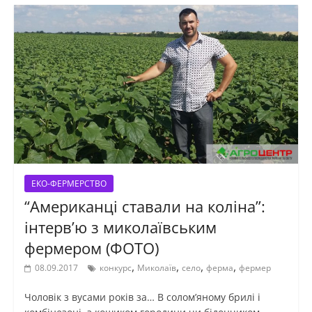
ЕКО-ФЕРМЕРСТВО
“Американці ставали на коліна”:
інтерв’ю з миколаївським
фермером (ФОТО)
,
,
,
,
08.09.2017
конкурс
Миколаїв
село
ферма
фермер
Чоловік з вусами років за… В солом’яному брилі і