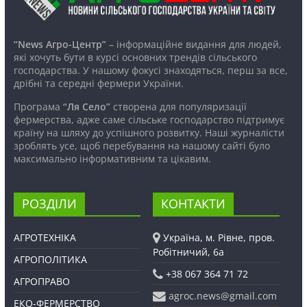
“News Агро-Центр”
– інформаційне видання для людей,
які хочуть бути в курсі основних трендів сільського
господарства. У нашому фокусі знаходяться, перш за все,
дрібні та середні фермери України.
Програма
“Ля Село”
створена для популяризації
фермерства, адже саме сільське господарство підтримує
країну на шляху до успішного розвитку. Наші журналісти
зроблять усе, щоб перебування на нашому сайті було
максимально інформативним та цікавим.
РОЗДІЛИ
КОНТАКТИ
АГРОТЕХНІКА
Україна, м. Рівне, пров.
Робітничий, 6а
АГРОПОЛІТИКА
+38 067 364 71 72
АГРОПРАВО
agroc.news@gmail.com
ЕКО-ФЕРМЕРСТВО