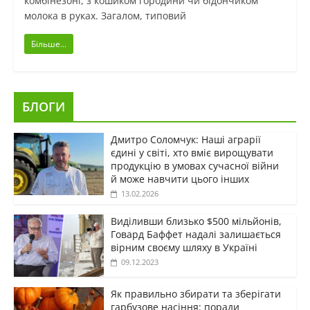
комбінезоні, з кошиком городини чи бідончиком
молока в руках. Загалом, типовий
Більше...
БЛОГИ
Дмитро Соломчук: Наші аграрії
єдині у світі, хто вміє вирощувати
продукцію в умовах сучасної війни
й може навчити цього інших
13.02.2026
Виділивши близько $500 мільйонів,
Говард Баффет надалі залишається
вірним своєму шляху в Україні
09.12.2023
Як правильно збирати та зберігати
гарбузове насіння: поради