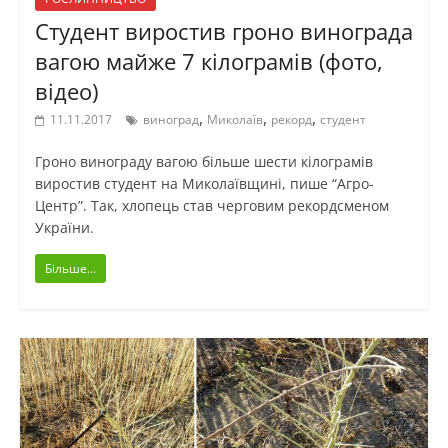
Студент виростив гроно винограда
вагою майже 7 кілограмів (фото,
відео)
,
,
,
11.11.2017
виноград
Миколаїв
рекорд
студент
Гроно винограду вагою більше шести кілограмів
виростив студент на Миколаївщині, пише “Агро-
Центр”. Так, хлопець став черговим рекордсменом
України.
Більше...