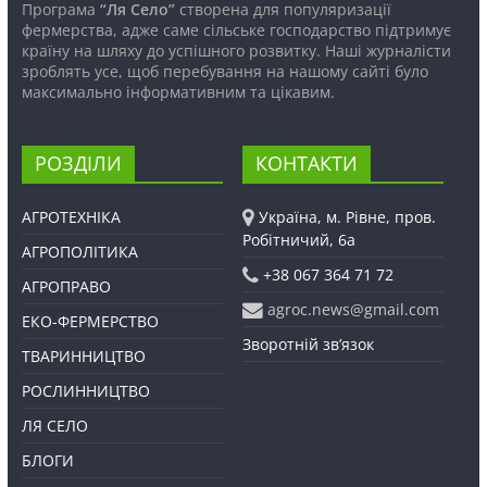
Програма
“Ля Село”
створена для популяризації
фермерства, адже саме сільське господарство підтримує
країну на шляху до успішного розвитку. Наші журналісти
зроблять усе, щоб перебування на нашому сайті було
максимально інформативним та цікавим.
РОЗДІЛИ
КОНТАКТИ
АГРОТЕХНІКА
Україна, м. Рівне, пров.
Робітничий, 6а
АГРОПОЛІТИКА
+38 067 364 71 72
АГРОПРАВО
agroc.news@gmail.com
ЕКО-ФЕРМЕРСТВО
Зворотній зв’язок
ТВАРИННИЦТВО
РОСЛИННИЦТВО
ЛЯ СЕЛО
БЛОГИ