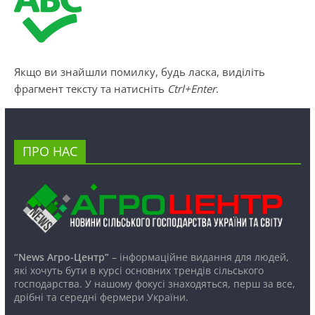
Якщо ви знайшли помилку, будь ласка, виділіть
фрагмент тексту та натисніть
Ctrl+Enter
.
ПРО НАС
“News Агро-Центр”
– інформаційне видання для людей,
які хочуть бути в курсі основних трендів сільського
господарства. У нашому фокусі знаходяться, перш за все,
дрібні та середні фермери України.