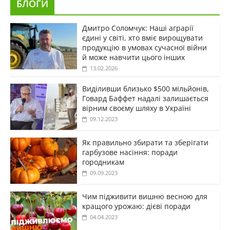
БЛОГИ
Дмитро Соломчук: Наші аграрії
єдині у світі, хто вміє вирощувати
продукцію в умовах сучасної війни
й може навчити цього інших
13.02.2026
Виділивши близько $500 мільйонів,
Говард Баффет надалі залишається
вірним своєму шляху в Україні
09.12.2023
Як правильно збирати та зберігати
гарбузове насіння: поради
городникам
09.09.2023
Чим підживити вишню весною для
кращого урожаю: дієві поради
04.04.2023