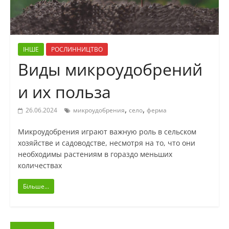
ІНШЕ
РОСЛИННИЦТВО
Виды микроудобрений
и их польза
,
,
26.06.2024
микроудобрения
село
ферма
Микроудобрения играют важную роль в сельском
хозяйстве и садоводстве, несмотря на то, что они
необходимы растениям в гораздо меньших
количествах
Більше...