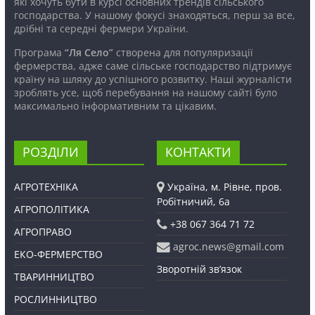
які хочуть бути в курсі основних трендів сільського
господарства. У нашому фокусі знаходяться, перш за все,
дрібні та середні фермери України.
Програма
“Ля Село”
створена для популяризації
фермерства, адже саме сільське господарство підтримує
країну на шляху до успішного розвитку. Наші журналісти
зроблять усе, щоб перебування на нашому сайті було
максимально інформативним та цікавим.
РОЗДІЛИ
КОНТАКТИ
АГРОТЕХНІКА
Україна, м. Рівне, пров.
Робітничий, 6а
АГРОПОЛІТИКА
+38 067 364 71 72
АГРОПРАВО
agroc.news@gmail.com
ЕКО-ФЕРМЕРСТВО
Зворотній зв’язок
ТВАРИННИЦТВО
РОСЛИННИЦТВО