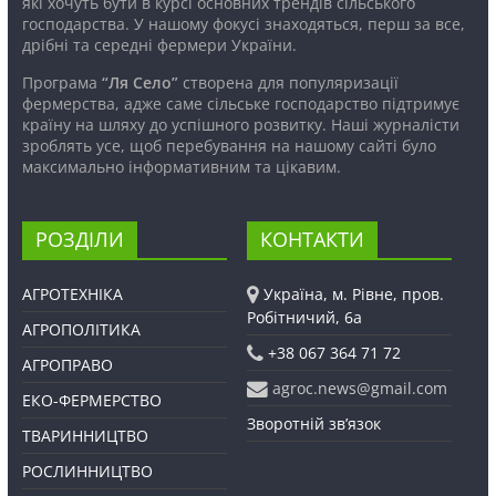
які хочуть бути в курсі основних трендів сільського
господарства. У нашому фокусі знаходяться, перш за все,
дрібні та середні фермери України.
Програма
“Ля Село”
створена для популяризації
фермерства, адже саме сільське господарство підтримує
країну на шляху до успішного розвитку. Наші журналісти
зроблять усе, щоб перебування на нашому сайті було
максимально інформативним та цікавим.
РОЗДІЛИ
КОНТАКТИ
АГРОТЕХНІКА
Україна, м. Рівне, пров.
Робітничий, 6а
АГРОПОЛІТИКА
+38 067 364 71 72
АГРОПРАВО
agroc.news@gmail.com
ЕКО-ФЕРМЕРСТВО
Зворотній зв’язок
ТВАРИННИЦТВО
РОСЛИННИЦТВО