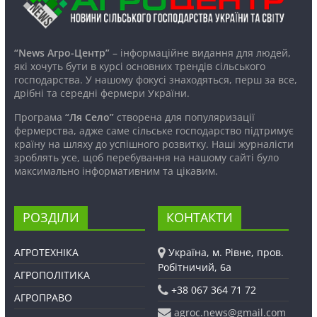
“News Агро-Центр”
– інформаційне видання для людей,
які хочуть бути в курсі основних трендів сільського
господарства. У нашому фокусі знаходяться, перш за все,
дрібні та середні фермери України.
Програма
“Ля Село”
створена для популяризації
фермерства, адже саме сільське господарство підтримує
країну на шляху до успішного розвитку. Наші журналісти
зроблять усе, щоб перебування на нашому сайті було
максимально інформативним та цікавим.
РОЗДІЛИ
КОНТАКТИ
АГРОТЕХНІКА
Україна, м. Рівне, пров.
Робітничий, 6а
АГРОПОЛІТИКА
+38 067 364 71 72
АГРОПРАВО
agroc.news@gmail.com