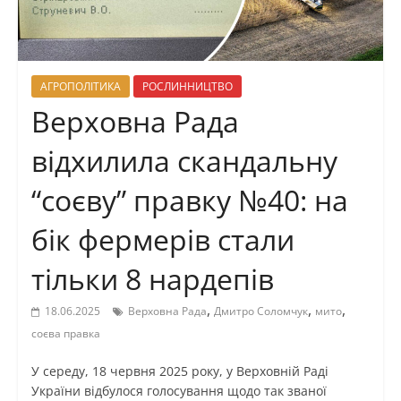
АГРОПОЛІТИКА
РОСЛИННИЦТВО
Верховна Рада
відхилила скандальну
“соєву” правку №40: на
бік фермерів стали
тільки 8 нардепів
,
,
,
18.06.2025
Верховна Рада
Дмитро Соломчук
мито
соєва правка
У середу, 18 червня 2025 року, у Верховній Раді
України відбулося голосування щодо так званої