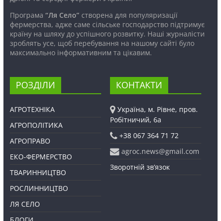
Програма
“Ля Село”
створена для популяризації
фермерства, адже саме сільське господарство підтримує
країну на шляху до успішного розвитку. Наші журналісти
зроблять усе, щоб перебування на нашому сайті було
максимально інформативним та цікавим.
РОЗДІЛИ
КОНТАКТИ
АГРОТЕХНІКА
Україна, м. Рівне, пров.
Робітничий, 6а
АГРОПОЛІТИКА
+38 067 364 71 72
АГРОПРАВО
agroc.news@gmail.com
ЕКО-ФЕРМЕРСТВО
Зворотній зв’язок
ТВАРИННИЦТВО
РОСЛИННИЦТВО
ЛЯ СЕЛО
БЛОГИ