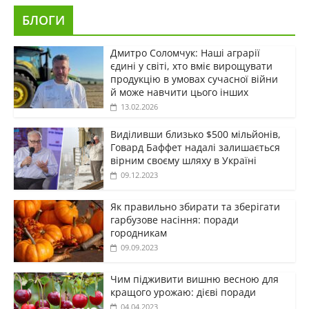
БЛОГИ
Дмитро Соломчук: Наші аграрії
єдині у світі, хто вміє вирощувати
продукцію в умовах сучасної війни
й може навчити цього інших
13.02.2026
Виділивши близько $500 мільйонів,
Говард Баффет надалі залишається
вірним своєму шляху в Україні
09.12.2023
Як правильно збирати та зберігати
гарбузове насіння: поради
городникам
09.09.2023
Чим підживити вишню весною для
кращого урожаю: дієві поради
04.04.2023