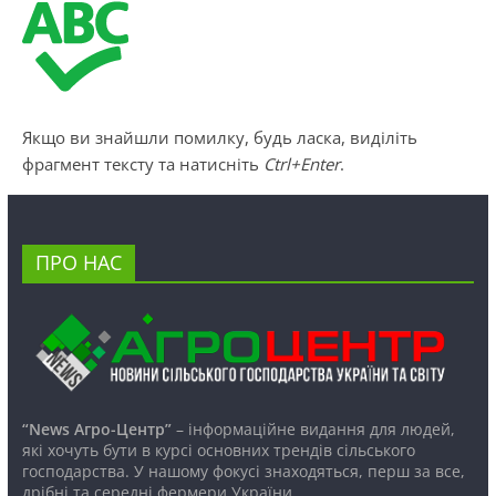
Якщо ви знайшли помилку, будь ласка, виділіть
фрагмент тексту та натисніть
Ctrl+Enter
.
ПРО НАС
“News Агро-Центр”
– інформаційне видання для людей,
які хочуть бути в курсі основних трендів сільського
господарства. У нашому фокусі знаходяться, перш за все,
дрібні та середні фермери України.