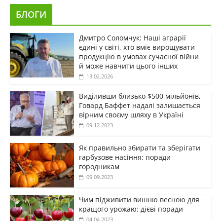
БЛОГИ
Дмитро Соломчук: Наші аграрії
єдині у світі, хто вміє вирощувати
продукцію в умовах сучасної війни
й може навчити цього інших
13.02.2026
Виділивши близько $500 мільйонів,
Говард Баффет надалі залишається
вірним своєму шляху в Україні
09.12.2023
Як правильно збирати та зберігати
гарбузове насіння: поради
городникам
09.09.2023
Чим підживити вишню весною для
кращого урожаю: дієві поради
04.04.2023