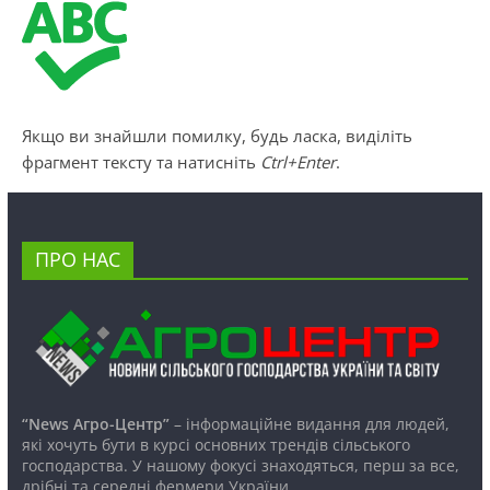
Якщо ви знайшли помилку, будь ласка, виділіть
фрагмент тексту та натисніть
Ctrl+Enter
.
ПРО НАС
“News Агро-Центр”
– інформаційне видання для людей,
які хочуть бути в курсі основних трендів сільського
господарства. У нашому фокусі знаходяться, перш за все,
дрібні та середні фермери України.