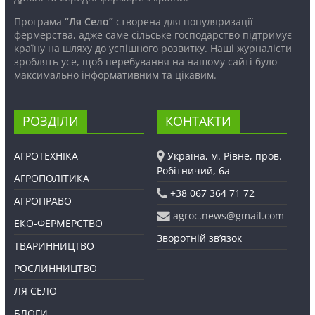
Програма
“Ля Село”
створена для популяризації
фермерства, адже саме сільське господарство підтримує
країну на шляху до успішного розвитку. Наші журналісти
зроблять усе, щоб перебування на нашому сайті було
максимально інформативним та цікавим.
РОЗДІЛИ
КОНТАКТИ
АГРОТЕХНІКА
Україна, м. Рівне, пров.
Робітничий, 6а
АГРОПОЛІТИКА
+38 067 364 71 72
АГРОПРАВО
agroc.news@gmail.com
ЕКО-ФЕРМЕРСТВО
Зворотній зв’язок
ТВАРИННИЦТВО
РОСЛИННИЦТВО
ЛЯ СЕЛО
БЛОГИ