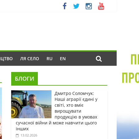
ИЦТВО
ЛЯ СЕЛО
RU
EN
БЛОГИ
Дмитро Соломчук:
Наші аграрії єдині у
світі, хто вміє
вирощувати
продукцію в умовах
сучасної війни й може навчити цього
інших
13.02.2026