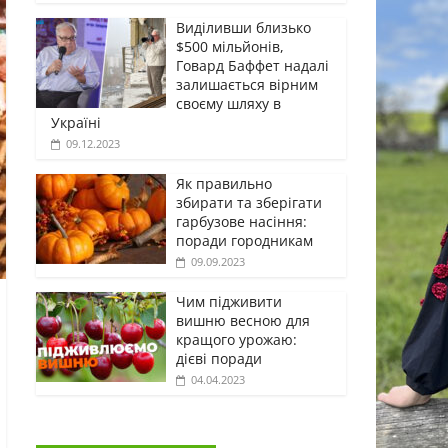
Виділивши близько
$500 мільйонів,
Говард Баффет надалі
залишається вірним
своєму шляху в
Україні
09.12.2023
Як правильно
збирати та зберігати
гарбузове насіння:
поради городникам
09.09.2023
Чим підживити
вишню весною для
кращого урожаю:
дієві поради
04.04.2023