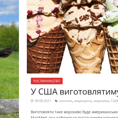
РОСЛИННИЦТВО
У США виготовлятим
,
,
,
09.08.2021
конопля
марихуана
морозиво
СШ
Виготовляти таке морозиво буде американський
MariMed, яка займається постачанням мариху