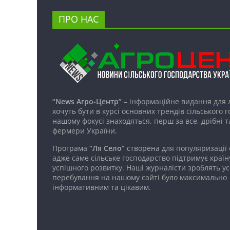
ПРО НАС
“News Агро-Центр”
– інформаційне видання для 
хочуть бути в курсі основних трендів сільського 
нашому фокусі знаходяться, перш за все, дрібні т
фермери України.
Програма
“Ля Село”
створена для популяризації
адже саме сільське господарство підтримує країн
успішного розвитку. Наші журналісти зроблять ус
перебування на нашому сайті було максимально
інформативним та цікавим.