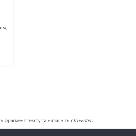
отує
ь фрагмент тексту та натисніть
Ctrl+Enter
.