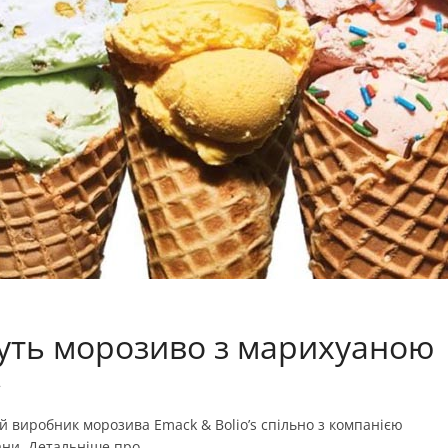
уть морозиво з марихуаною
А
 виробник морозива Emack & Bolio’s спільно з компанією
ани. Детальніше про