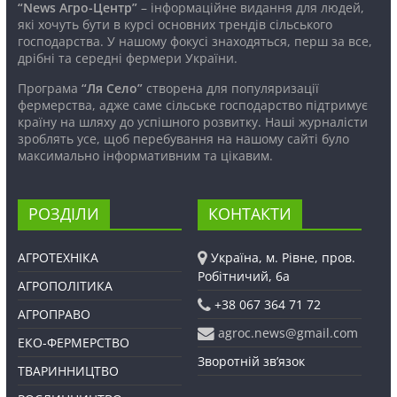
“News Агро-Центр”
– інформаційне видання для людей,
які хочуть бути в курсі основних трендів сільського
господарства. У нашому фокусі знаходяться, перш за все,
дрібні та середні фермери України.
Програма
“Ля Село”
створена для популяризації
фермерства, адже саме сільське господарство підтримує
країну на шляху до успішного розвитку. Наші журналісти
зроблять усе, щоб перебування на нашому сайті було
максимально інформативним та цікавим.
РОЗДІЛИ
КОНТАКТИ
АГРОТЕХНІКА
Україна, м. Рівне, пров.
Робітничий, 6а
АГРОПОЛІТИКА
+38 067 364 71 72
АГРОПРАВО
agroc.news@gmail.com
ЕКО-ФЕРМЕРСТВО
Зворотній зв’язок
ТВАРИННИЦТВО