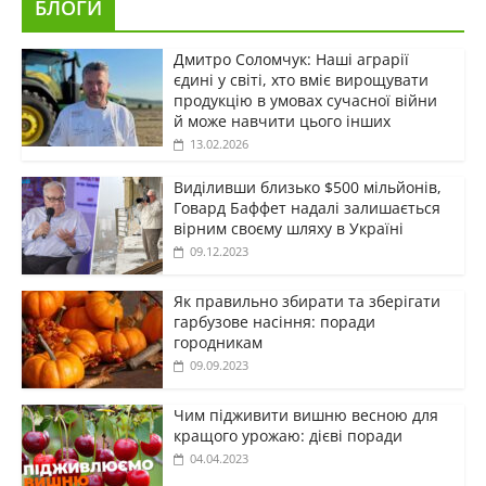
БЛОГИ
Дмитро Соломчук: Наші аграрії
єдині у світі, хто вміє вирощувати
продукцію в умовах сучасної війни
й може навчити цього інших
13.02.2026
Виділивши близько $500 мільйонів,
Говард Баффет надалі залишається
вірним своєму шляху в Україні
09.12.2023
Як правильно збирати та зберігати
гарбузове насіння: поради
городникам
09.09.2023
Чим підживити вишню весною для
кращого урожаю: дієві поради
04.04.2023