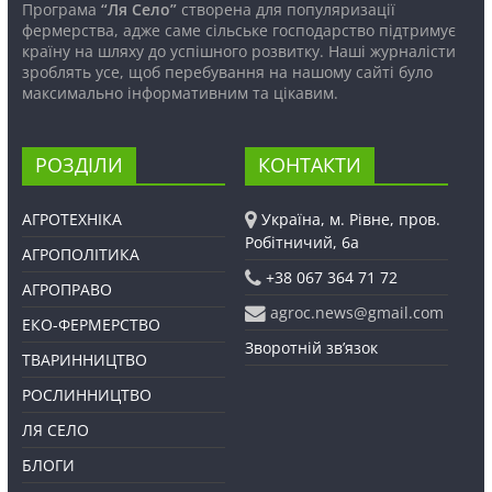
Програма
“Ля Село”
створена для популяризації
фермерства, адже саме сільське господарство підтримує
країну на шляху до успішного розвитку. Наші журналісти
зроблять усе, щоб перебування на нашому сайті було
максимально інформативним та цікавим.
РОЗДІЛИ
КОНТАКТИ
АГРОТЕХНІКА
Україна, м. Рівне, пров.
Робітничий, 6а
АГРОПОЛІТИКА
+38 067 364 71 72
АГРОПРАВО
agroc.news@gmail.com
ЕКО-ФЕРМЕРСТВО
Зворотній зв’язок
ТВАРИННИЦТВО
РОСЛИННИЦТВО
ЛЯ СЕЛО
БЛОГИ