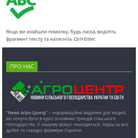
Якщо ви знайшли помилку, будь ласка, виділіть
фрагмент тексту та натисніть
Ctrl+Enter
.
ПРО НАС
“News Агро-Центр”
– інформаційне видання для людей,
які хочуть бути в курсі основних трендів сільського
господарства. У нашому фокусі знаходяться, перш за все,
дрібні та середні фермери України.