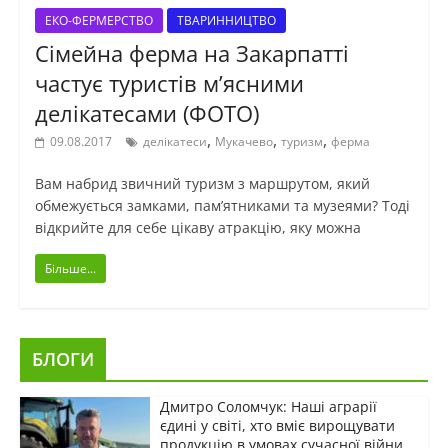
ЕКО-ФЕРМЕРСТВО
ТВАРИННИЦТВО
Сімейна ферма на Закарпатті
частує туристів м’ясними
делікатесами (ФОТО)
,
,
,
09.08.2017
делікатеси
Мукачево
туризм
ферма
Вам набрид звичний туризм з маршрутом, який
обмежується замками, пам’ятниками та музеями? Тоді
відкрийте для себе цікаву атракцію, яку можна
Більше...
БЛОГИ
Дмитро Соломчук: Наші аграрії
єдині у світі, хто вміє вирощувати
продукцію в умовах сучасної війни