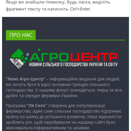
Якщо ви знайшли помилку, будь ласка, виділіть
фрагмент тексту та натисніть
Ctrl+Enter
.
ПРО НАС
“News Агро-Центр”
– інформаційне видання для людей,
які хочуть бути в курсі основних трендів сільського
господарства. У нашому фокусі знаходяться, перш за все,
дрібні та середні фермери України.
Програма
“Ля Село”
створена для популяризації
фермерства, адже саме сільське господарство підтримує
країну на шляху до успішного розвитку. Наші журналісти
зроблять усе, щоб перебування на нашому сайті було
максимально інформативним та цікавим.