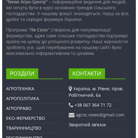
“News Агро-Центр”
– інформаційне видання для людей,
які хочуть бути в курсі основних трендів сільського
господарства. У нашому фокусі знаходяться, перш за все,
дрібні та середні фермери України.
Програма
“Ля Село”
створена для популяризації
фермерства, адже саме сільське господарство підтримує
країну на шляху до успішного розвитку. Наші журналісти
зроблять усе, щоб перебування на нашому сайті було
максимально інформативним та цікавим.
РОЗДІЛИ
КОНТАКТИ
АГРОТЕХНІКА
Україна, м. Рівне, пров.
Робітничий, 6а
АГРОПОЛІТИКА
+38 067 364 71 72
АГРОПРАВО
agroc.news@gmail.com
ЕКО-ФЕРМЕРСТВО
Зворотній зв’язок
ТВАРИННИЦТВО
РОСЛИННИЦТВО