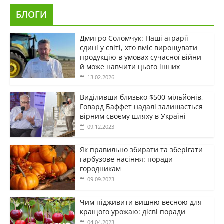
БЛОГИ
Дмитро Соломчук: Наші аграрії
єдині у світі, хто вміє вирощувати
продукцію в умовах сучасної війни
й може навчити цього інших
13.02.2026
Виділивши близько $500 мільйонів,
Говард Баффет надалі залишається
вірним своєму шляху в Україні
09.12.2023
Як правильно збирати та зберігати
гарбузове насіння: поради
городникам
09.09.2023
Чим підживити вишню весною для
кращого урожаю: дієві поради
04.04.2023