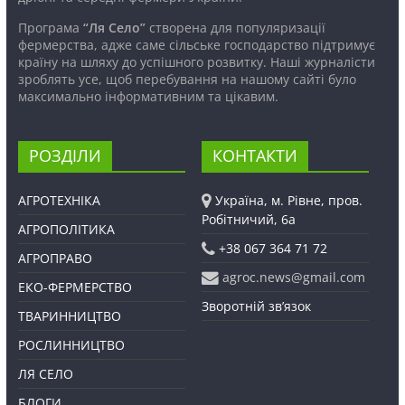
Програма
“Ля Село”
створена для популяризації
фермерства, адже саме сільське господарство підтримує
країну на шляху до успішного розвитку. Наші журналісти
зроблять усе, щоб перебування на нашому сайті було
максимально інформативним та цікавим.
РОЗДІЛИ
КОНТАКТИ
АГРОТЕХНІКА
Україна, м. Рівне, пров.
Робітничий, 6а
АГРОПОЛІТИКА
+38 067 364 71 72
АГРОПРАВО
agroc.news@gmail.com
ЕКО-ФЕРМЕРСТВО
Зворотній зв’язок
ТВАРИННИЦТВО
РОСЛИННИЦТВО
ЛЯ СЕЛО
БЛОГИ