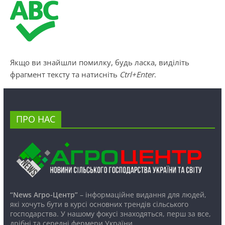
Якщо ви знайшли помилку, будь ласка, виділіть
фрагмент тексту та натисніть
Ctrl+Enter
.
ПРО НАС
“News Агро-Центр”
– інформаційне видання для людей,
які хочуть бути в курсі основних трендів сільського
господарства. У нашому фокусі знаходяться, перш за все,
дрібні та середні фермери України.