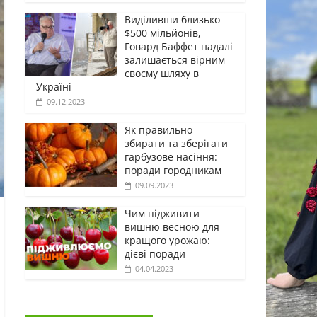
Виділивши близько
$500 мільйонів,
Говард Баффет надалі
залишається вірним
своєму шляху в
Україні
09.12.2023
Як правильно
збирати та зберігати
гарбузове насіння:
поради городникам
09.09.2023
Чим підживити
вишню весною для
кращого урожаю:
дієві поради
04.04.2023