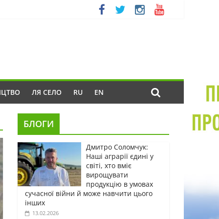
ИЦТВО
ЛЯ СЕЛО
RU
EN
БЛОГИ
Дмитро Соломчук:
Наші аграрії єдині у
світі, хто вміє
вирощувати
продукцію в умовах
сучасної війни й може навчити цього
інших
13.02.2026