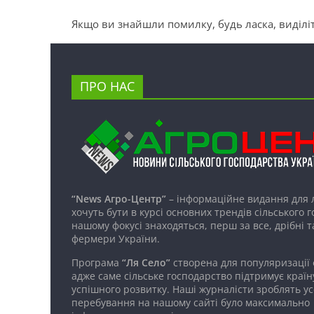
Якщо ви знайшли помилку, будь ласка, виділіт
ПРО НАС
“News Агро-Центр”
– інформаційне видання для 
хочуть бути в курсі основних трендів сільського 
нашому фокусі знаходяться, перш за все, дрібні т
фермери України.
Програма
“Ля Село”
створена для популяризації
адже саме сільське господарство підтримує країн
успішного розвитку. Наші журналісти зроблять ус
перебування на нашому сайті було максимально