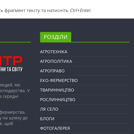
ь фрагмент тексту та натисніть
Ctrl+Enter
.
РОЗДІЛИ
АГРОТЕХНІКА
АГРОПОЛІТИКА
АГРОПРАВО
ЕКО-ФЕРМЕРСТВО
людей, які
ТВАРИННИЦТВО
господарства. У
а середні
РОСЛИННИЦТВО
ЛЯ СЕЛО
 фермерства,
у на шляху до
БЛОГИ
е, щоб
ФОТОГАЛЕРЕЯ