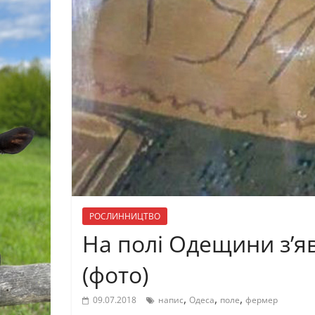
РОСЛИННИЦТВО
На полі Одещини з’я
(фото)
,
,
,
09.07.2018
напис
Одеса
поле
фермер