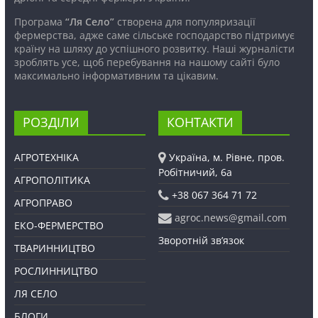
Програма
“Ля Село”
створена для популяризації
фермерства, адже саме сільське господарство підтримує
країну на шляху до успішного розвитку. Наші журналісти
зроблять усе, щоб перебування на нашому сайті було
максимально інформативним та цікавим.
РОЗДІЛИ
КОНТАКТИ
АГРОТЕХНІКА
Україна, м. Рівне, пров.
Робітничий, 6а
АГРОПОЛІТИКА
+38 067 364 71 72
АГРОПРАВО
agroc.news@gmail.com
ЕКО-ФЕРМЕРСТВО
Зворотній зв’язок
ТВАРИННИЦТВО
РОСЛИННИЦТВО
ЛЯ СЕЛО
БЛОГИ