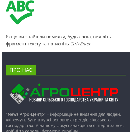
Якщо ви знайшли помилку, будь ласка, виділіть
фрагмент тексту та натисніть
Ctrl+Enter
.
ПРО НАС
“News Агро-Центр”
– інформаційне видання для людей,
які хочуть бути в курсі основних трендів сільського
господарства. У нашому фокусі знаходяться, перш за все,
дрібні та середні фермери України.