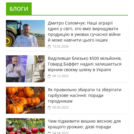
БЛОГИ
Дмитро Соломчук: Наші аграрії
єдині у світі, хто вміє вирощувати
продукцію в умовах сучасної війни
й може навчити цього інших
13.02.2026
Виділивши близько $500 мільйонів,
Говард Баффет надалі залишається
вірним своєму шляху в Україні
09.12.2023
Як правильно збирати та зберігати
гарбузове насіння: поради
городникам
09.09.2023
Чим підживити вишню весною для
кращого урожаю: дієві поради
04.04.2023