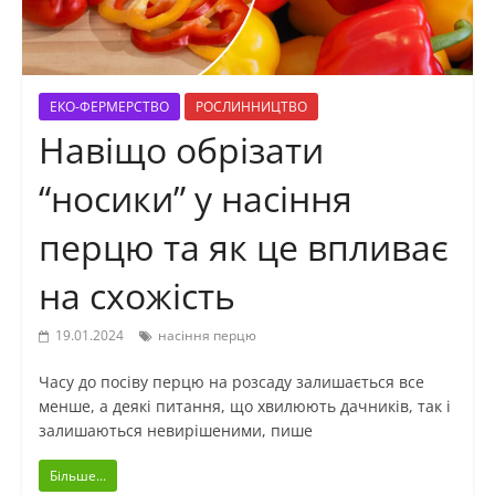
ЕКО-ФЕРМЕРСТВО
РОСЛИННИЦТВО
Навіщо обрізати
“носики” у насіння
перцю та як це впливає
на схожість
19.01.2024
насіння перцю
Часу до посіву перцю на розсаду залишається все
менше, а деякі питання, що хвилюють дачників, так і
залишаються невирішеними, пише
Більше...