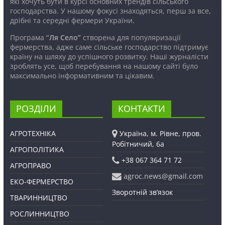
які хочуть бути в курсі основних трендів сільського
господарства. У нашому фокусі знаходяться, перш за все,
дрібні та середні фермери України.
Програма
“Ля Село”
створена для популяризації
фермерства, адже саме сільське господарство підтримує
країну на шляху до успішного розвитку. Наші журналісти
зроблять усе, щоб перебування на нашому сайті було
максимально інформативним та цікавим.
РОЗДІЛИ
КОНТАКТИ
АГРОТЕХНІКА
Україна, м. Рівне, пров.
Робітничий, 6а
АГРОПОЛІТИКА
+38 067 364 71 72
АГРОПРАВО
agroc.news@gmail.com
ЕКО-ФЕРМЕРСТВО
Зворотній зв’язок
ТВАРИННИЦТВО
РОСЛИННИЦТВО