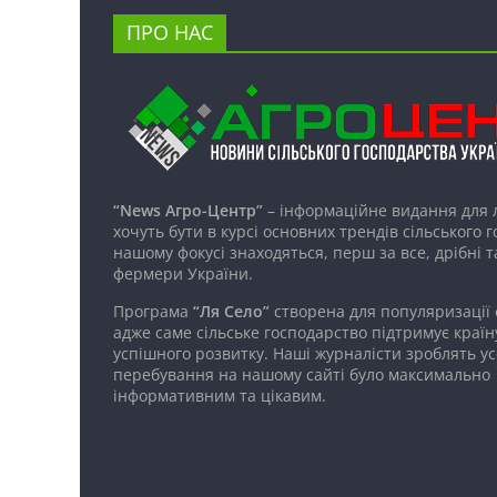
ПРО НАС
“News Агро-Центр”
– інформаційне видання для 
хочуть бути в курсі основних трендів сільського 
нашому фокусі знаходяться, перш за все, дрібні т
фермери України.
Програма
“Ля Село”
створена для популяризації
адже саме сільське господарство підтримує країн
успішного розвитку. Наші журналісти зроблять ус
перебування на нашому сайті було максимально
інформативним та цікавим.