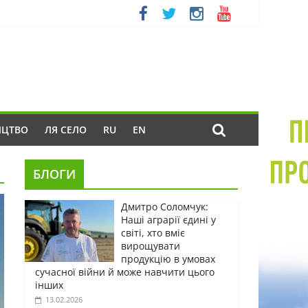
ИЦТВО
ЛЯ СЕЛО
RU
EN
БЛОГИ
Дмитро Соломчук:
Наші аграрії єдині у
світі, хто вміє
вирощувати
продукцію в умовах
сучасної війни й може навчити цього
інших
13.02.2026