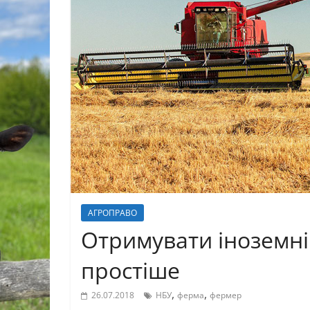
АГРОПРАВО
Отримувати іноземні
простіше
,
,
26.07.2018
НБУ
ферма
фермер