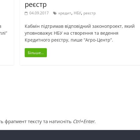
реєстр
,
,
04.09.2017
кредит
НБУ
реєстр
в
Кабмін підтримав відповідний законопроект, який
плі”
уповноважує НБУ на створення та ведення
Кредитного реєстру, пише “Агро-Центр”.
Більше...
ь фрагмент тексту та натисніть
Ctrl+Enter
.