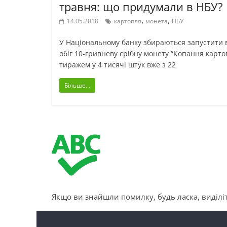
травня: що придумали в НБУ?
,
,
14.05.2018
картопля
монета
НБУ
У Національному банку збираються запустити 
обіг 10-гривневу срібну монету “Копання карто
тиражем у 4 тисячі штук вже з 22
Більше...
Якщо ви знайшли помилку, будь ласка, виділіт