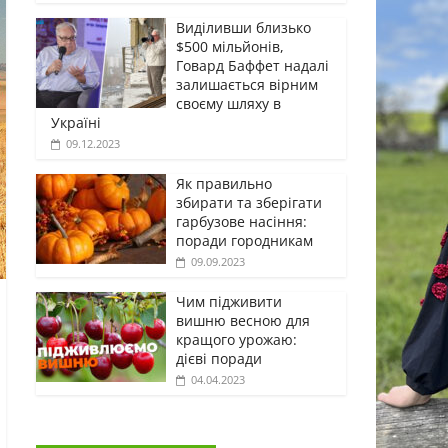
Виділивши близько
$500 мільйонів,
Говард Баффет надалі
залишається вірним
своєму шляху в
Україні
09.12.2023
Як правильно
збирати та зберігати
гарбузове насіння:
поради городникам
09.09.2023
Чим підживити
вишню весною для
кращого урожаю:
дієві поради
04.04.2023