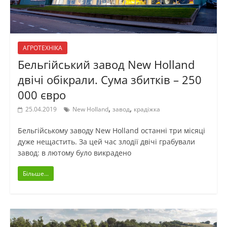
АГРОТЕХНІКА
Бельгійський завод New Holland
двічі обікрали. Сума збитків – 250
000 євро
,
,
25.04.2019
New Holland
завод
крадіжка
Бельгійському заводу New Holland останні три місяці
дуже нещастить. За цей час злодії двічі грабували
завод: в лютому було викрадено
Більше...