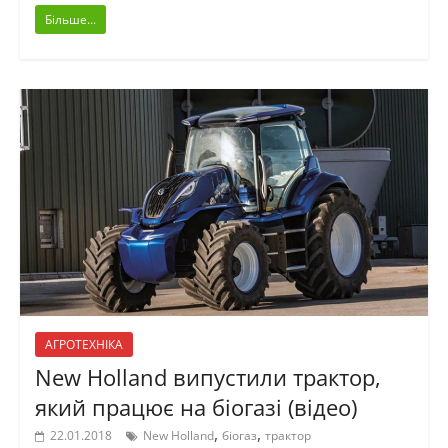
Більше...
АГРОТЕХНІКА
New Holland випустили трактор,
який працює на біогазі (відео)
,
,
22.01.2018
New Holland
біогаз
трактор