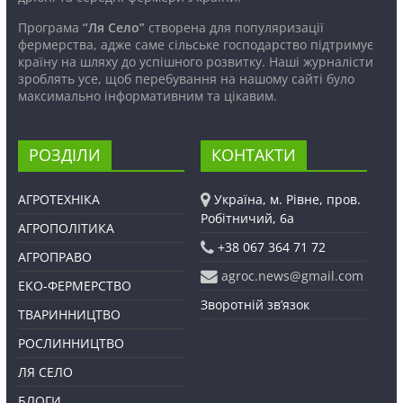
Програма
“Ля Село”
створена для популяризації
фермерства, адже саме сільське господарство підтримує
країну на шляху до успішного розвитку. Наші журналісти
зроблять усе, щоб перебування на нашому сайті було
максимально інформативним та цікавим.
РОЗДІЛИ
КОНТАКТИ
АГРОТЕХНІКА
Україна, м. Рівне, пров.
Робітничий, 6а
АГРОПОЛІТИКА
+38 067 364 71 72
АГРОПРАВО
agroc.news@gmail.com
ЕКО-ФЕРМЕРСТВО
Зворотній зв’язок
ТВАРИННИЦТВО
РОСЛИННИЦТВО
ЛЯ СЕЛО
БЛОГИ