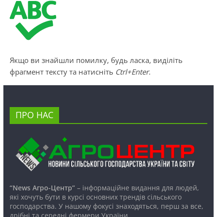
Якщо ви знайшли помилку, будь ласка, виділіть
фрагмент тексту та натисніть
Ctrl+Enter
.
ПРО НАС
“News Агро-Центр”
– інформаційне видання для людей,
які хочуть бути в курсі основних трендів сільського
господарства. У нашому фокусі знаходяться, перш за все,
дрібні та середні фермери України.