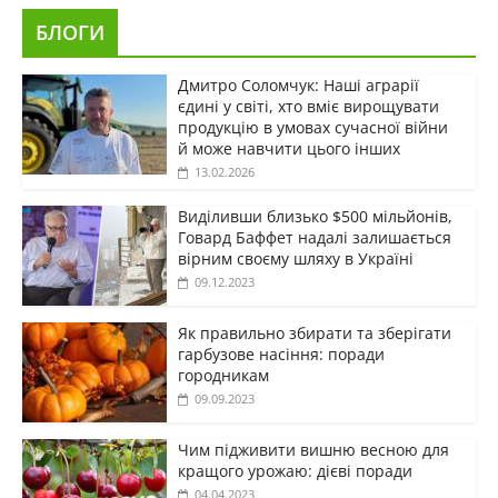
БЛОГИ
Дмитро Соломчук: Наші аграрії
єдині у світі, хто вміє вирощувати
продукцію в умовах сучасної війни
й може навчити цього інших
13.02.2026
Виділивши близько $500 мільйонів,
Говард Баффет надалі залишається
вірним своєму шляху в Україні
09.12.2023
Як правильно збирати та зберігати
гарбузове насіння: поради
городникам
09.09.2023
Чим підживити вишню весною для
кращого урожаю: дієві поради
04.04.2023