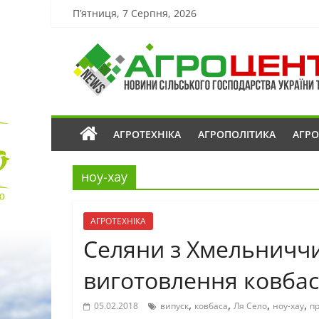
П’ятниця, 7 Серпня, 2026
АГРОТЕХНІКА
АГРОПОЛІТИКА
АГР
ноу-хау
АГРОТЕХНІКА
Селяни з Хмельниччи
виготовлення ковбаси
,
,
,
,
05.02.2018
випуск
ковбаса
Ля Село
ноу-хау
п