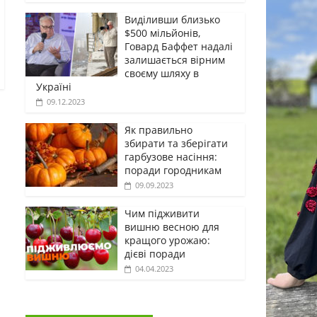
Виділивши близько
$500 мільйонів,
Говард Баффет надалі
залишається вірним
своєму шляху в
Україні
09.12.2023
Як правильно
збирати та зберігати
гарбузове насіння:
поради городникам
09.09.2023
Чим підживити
вишню весною для
кращого урожаю:
дієві поради
04.04.2023