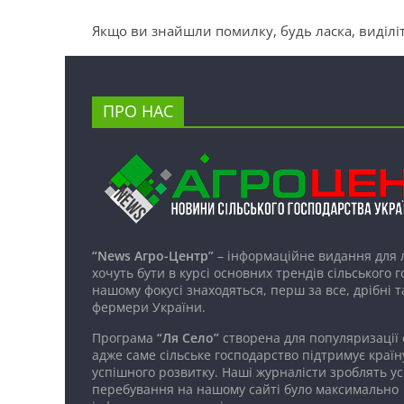
Якщо ви знайшли помилку, будь ласка, виділіт
ПРО НАС
“News Агро-Центр”
– інформаційне видання для 
хочуть бути в курсі основних трендів сільського 
нашому фокусі знаходяться, перш за все, дрібні т
фермери України.
Програма
“Ля Село”
створена для популяризації
адже саме сільське господарство підтримує країн
успішного розвитку. Наші журналісти зроблять ус
перебування на нашому сайті було максимально