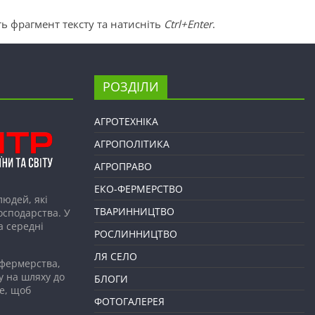
ь фрагмент тексту та натисніть
Ctrl+Enter
.
РОЗДІЛИ
АГРОТЕХНІКА
АГРОПОЛІТИКА
АГРОПРАВО
ЕКО-ФЕРМЕРСТВО
людей, які
ТВАРИННИЦТВО
господарства. У
а середні
РОСЛИННИЦТВО
ЛЯ СЕЛО
 фермерства,
у на шляху до
БЛОГИ
е, щоб
ФОТОГАЛЕРЕЯ