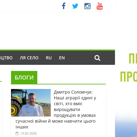
ИЦТВО
ЛЯ СЕЛО
RU
EN
БЛОГИ
Дмитро Соломчук:
Наші аграрії єдині у
світі, хто вміє
вирощувати
продукцію в умовах
сучасної війни й може навчити цього
інших
13.02.2026