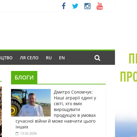
ИЦТВО
ЛЯ СЕЛО
RU
EN
БЛОГИ
Дмитро Соломчук:
Наші аграрії єдині у
світі, хто вміє
вирощувати
продукцію в умовах
сучасної війни й може навчити цього
інших
13.02.2026