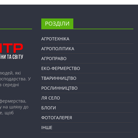
РОЗДІЛИ
АГРОТЕХНІКА
АГРОПОЛІТИКА
АГРОПРАВО
ЕКО-ФЕРМЕРСТВО
людей, які
ТВАРИННИЦТВО
господарства. У
а середні
РОСЛИННИЦТВО
ЛЯ СЕЛО
 фермерства,
у на шляху до
БЛОГИ
е, щоб
ФОТОГАЛЕРЕЯ
ІНШЕ