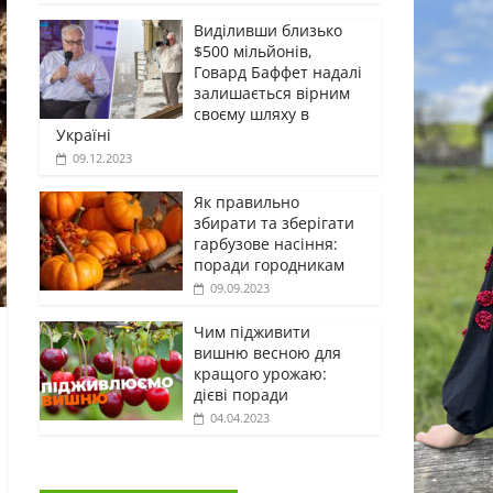
Виділивши близько
$500 мільйонів,
Говард Баффет надалі
залишається вірним
своєму шляху в
Україні
09.12.2023
Як правильно
збирати та зберігати
гарбузове насіння:
поради городникам
09.09.2023
Чим підживити
вишню весною для
кращого урожаю:
дієві поради
04.04.2023