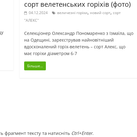
сорт велетенських горіхів (фото)
,
,
04.12.2024
величезні горіхи
новий сорт
сорт
"АЛЕКС"
щу
Селекціонер Олександр Пономаренко з Ізмаїла, що
на Одещині, зареєстрував найновітніший
вдосконалений горіх-велетень – сорт Алекс, що
має горіхи діаметром 6-7
Більше...
ь фрагмент тексту та натисніть
Ctrl+Enter
.