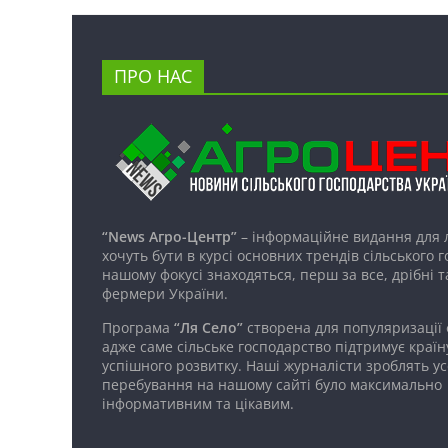
ПРО НАС
“News Агро-Центр”
– інформаційне видання для 
хочуть бути в курсі основних трендів сільського 
нашому фокусі знаходяться, перш за все, дрібні т
фермери України.
Програма
“Ля Село”
створена для популяризації
адже саме сільське господарство підтримує країн
успішного розвитку. Наші журналісти зроблять ус
перебування на нашому сайті було максимально
інформативним та цікавим.