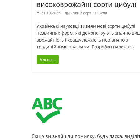
високоврожайні сорти цибулі
,
21.10.2025
новий сорт
цибуля
Українські науковці вивели нові сорти цибулі
незвичних форм, які демонструють значно ви
врожайність і кращу лежкість порівняно з
традиційними зразками. Розробки належать
Більше...
Якщо ви знайшли помилку, будь ласка, виділіт