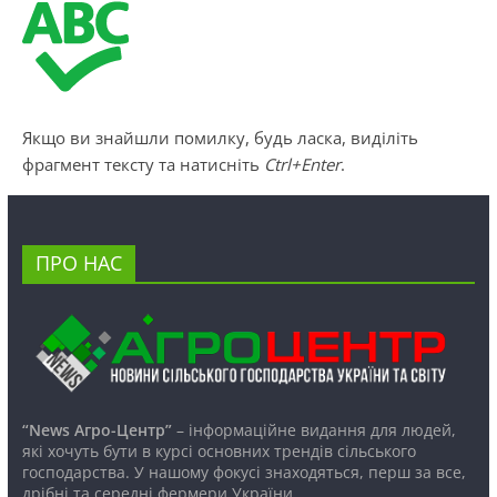
Якщо ви знайшли помилку, будь ласка, виділіть
фрагмент тексту та натисніть
Ctrl+Enter
.
ПРО НАС
“News Агро-Центр”
– інформаційне видання для людей,
які хочуть бути в курсі основних трендів сільського
господарства. У нашому фокусі знаходяться, перш за все,
дрібні та середні фермери України.