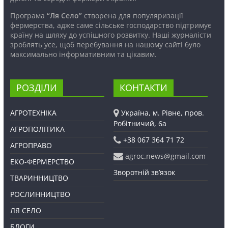
Програма
“Ля Село”
створена для популяризації
фермерства, адже саме сільське господарство підтримує
країну на шляху до успішного розвитку. Наші журналісти
зроблять усе, щоб перебування на нашому сайті було
максимально інформативним та цікавим.
РОЗДІЛИ
КОНТАКТИ
АГРОТЕХНІКА
Україна, м. Рівне, пров.
Робітничий, 6а
АГРОПОЛІТИКА
+38 067 364 71 72
АГРОПРАВО
agroc.news@gmail.com
ЕКО-ФЕРМЕРСТВО
Зворотній зв’язок
ТВАРИННИЦТВО
РОСЛИННИЦТВО
ЛЯ СЕЛО
БЛОГИ