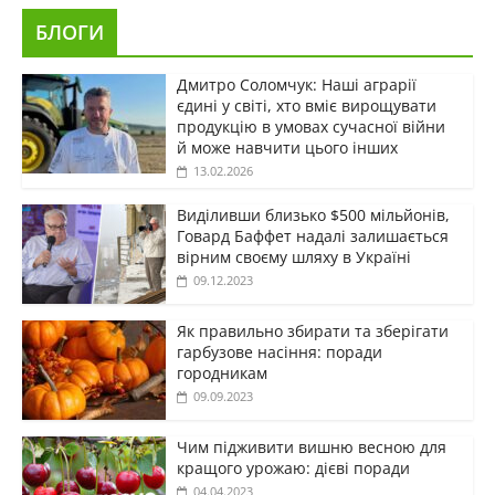
БЛОГИ
Дмитро Соломчук: Наші аграрії
єдині у світі, хто вміє вирощувати
продукцію в умовах сучасної війни
й може навчити цього інших
13.02.2026
Виділивши близько $500 мільйонів,
Говард Баффет надалі залишається
вірним своєму шляху в Україні
09.12.2023
Як правильно збирати та зберігати
гарбузове насіння: поради
городникам
09.09.2023
Чим підживити вишню весною для
кращого урожаю: дієві поради
04.04.2023