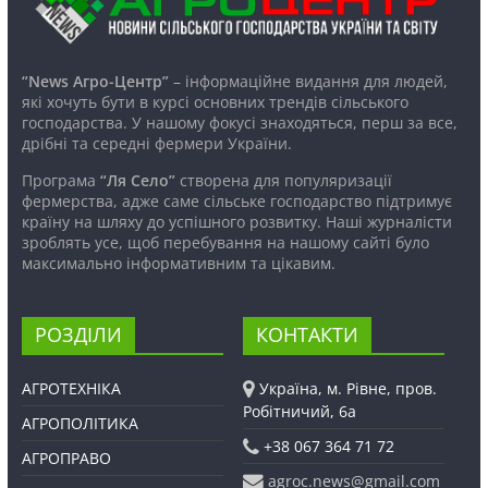
“News Агро-Центр”
– інформаційне видання для людей,
які хочуть бути в курсі основних трендів сільського
господарства. У нашому фокусі знаходяться, перш за все,
дрібні та середні фермери України.
Програма
“Ля Село”
створена для популяризації
фермерства, адже саме сільське господарство підтримує
країну на шляху до успішного розвитку. Наші журналісти
зроблять усе, щоб перебування на нашому сайті було
максимально інформативним та цікавим.
РОЗДІЛИ
КОНТАКТИ
АГРОТЕХНІКА
Україна, м. Рівне, пров.
Робітничий, 6а
АГРОПОЛІТИКА
+38 067 364 71 72
АГРОПРАВО
agroc.news@gmail.com