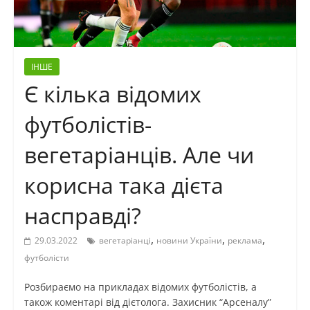
ІНШЕ
Є кілька відомих
футболістів-
вегетаріанців. Але чи
корисна така дієта
насправді?
,
,
,
29.03.2022
вегетаріанці
новини України
реклама
футболісти
Розбираємо на прикладах відомих футболістів, а
також коментарі від дієтолога. Захисник “Арсеналу”