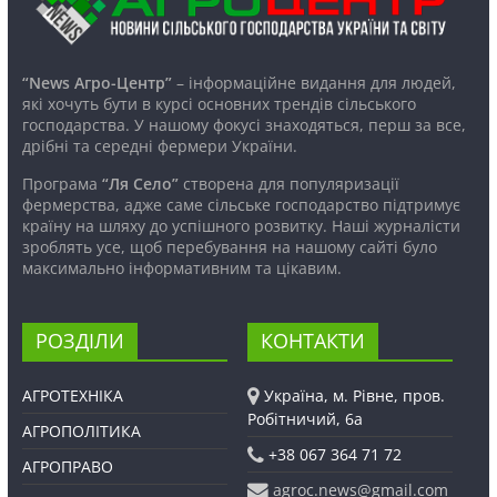
“News Агро-Центр”
– інформаційне видання для людей,
які хочуть бути в курсі основних трендів сільського
господарства. У нашому фокусі знаходяться, перш за все,
дрібні та середні фермери України.
Програма
“Ля Село”
створена для популяризації
фермерства, адже саме сільське господарство підтримує
країну на шляху до успішного розвитку. Наші журналісти
зроблять усе, щоб перебування на нашому сайті було
максимально інформативним та цікавим.
РОЗДІЛИ
КОНТАКТИ
АГРОТЕХНІКА
Україна, м. Рівне, пров.
Робітничий, 6а
АГРОПОЛІТИКА
+38 067 364 71 72
АГРОПРАВО
agroc.news@gmail.com