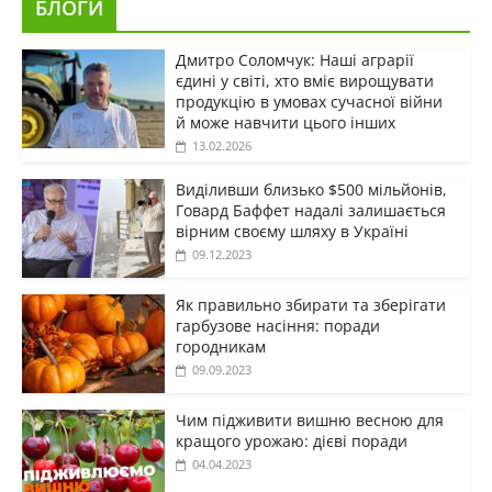
БЛОГИ
Дмитро Соломчук: Наші аграрії
єдині у світі, хто вміє вирощувати
продукцію в умовах сучасної війни
й може навчити цього інших
13.02.2026
Виділивши близько $500 мільйонів,
Говард Баффет надалі залишається
вірним своєму шляху в Україні
09.12.2023
Як правильно збирати та зберігати
гарбузове насіння: поради
городникам
09.09.2023
Чим підживити вишню весною для
кращого урожаю: дієві поради
04.04.2023