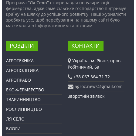
Програма
“Ля Село”
створена для популяризації
фермерства, адже саме сільське господарство підтримує
країну на шляху до успішного розвитку. Наші журналісти
зроблять усе, щоб перебування на нашому сайті було
максимально інформативним та цікавим.
РОЗДІЛИ
КОНТАКТИ
АГРОТЕХНІКА
Україна, м. Рівне, пров.
Робітничий, 6а
АГРОПОЛІТИКА
+38 067 364 71 72
АГРОПРАВО
agroc.news@gmail.com
ЕКО-ФЕРМЕРСТВО
Зворотній зв’язок
ТВАРИННИЦТВО
РОСЛИННИЦТВО
ЛЯ СЕЛО
БЛОГИ