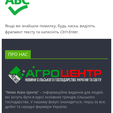
Якщо ви знайшли помилку, будь ласка, виділіть
фрагмент тексту та натисніть
Ctrl+Enter
.
ПРО НАС
“News Агро-Центр”
– інформаційне видання для людей,
які хочуть бути в курсі основних трендів сільського
господарства. У нашому фокусі знаходяться, перш за все,
дрібні та середні фермери України.