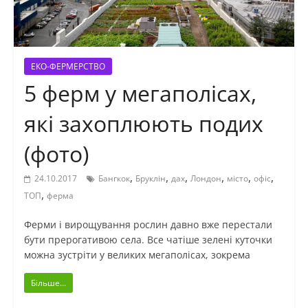
ЕКО-ФЕРМЕРСТВО
5 ферм у мегаполісах,
які захоплюють подих
(фото)
,
,
,
,
,
,
24.10.2017
Бангкок
Бруклін
дах
Лондон
місто
офіс
,
ТОП
ферма
Ферми і вирощування рослин давно вже перестали
бути прерогативою села. Все чатіше зелені куточки
можна зустріти у великих мегаполісах, зокрема
Більше...