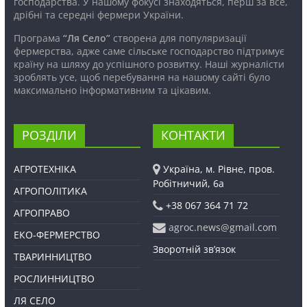
господарства. У нашому фокусі знаходяться, перш за все,
дрібні та середні фермери України.
Програма
“Ля Село”
створена для популяризації
фермерства, адже саме сільське господарство підтримує
країну на шляху до успішного розвитку. Наші журналісти
зроблять усе, щоб перебування на нашому сайті було
максимально інформативним та цікавим.
РОЗДІЛИ
КОНТАКТИ
АГРОТЕХНІКА
Україна, м. Рівне, пров.
Робітничий, 6а
АГРОПОЛІТИКА
+38 067 364 71 72
АГРОПРАВО
agroc.news@gmail.com
ЕКО-ФЕРМЕРСТВО
Зворотній зв’язок
ТВАРИННИЦТВО
РОСЛИННИЦТВО
ЛЯ СЕЛО