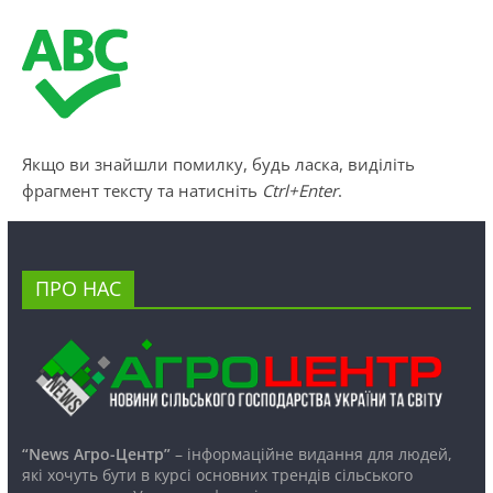
Якщо ви знайшли помилку, будь ласка, виділіть
фрагмент тексту та натисніть
Ctrl+Enter
.
ПРО НАС
“News Агро-Центр”
– інформаційне видання для людей,
які хочуть бути в курсі основних трендів сільського