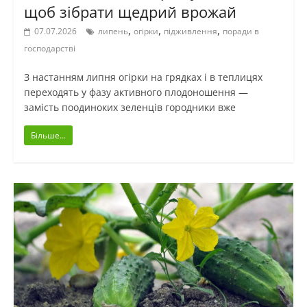
щоб зібрати щедрий врожай
,
,
,
07.07.2026
липень
огірки
підживлення
поради в
господарстві
З настанням липня огірки на грядках і в теплицях
переходять у фазу активного плодоношення —
замість поодиноких зеленців городники вже
Більше...