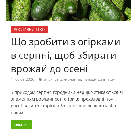
РОСЛИННИЦТВО
Що зробити з огірками
в серпні, щоб збирати
врожай до осені
,
,
06.08.2026
огірки
підживлення
поради дачникам
З приходом серпня городники нерідко стикаються зі
зниженням врожайності огірків: прохолодні ночі,
рясні роси та старіння батогів сповільнюють ріст
нових
Більше...