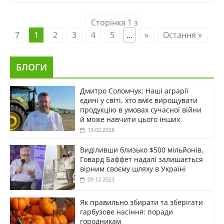
Сторінка 1 з
7
1
2
3
4
5
...
»
Остання »
БЛОГИ
Дмитро Соломчук: Наші аграрії
єдині у світі, хто вміє вирощувати
продукцію в умовах сучасної війни
й може навчити цього інших
13.02.2026
Виділивши близько $500 мільйонів,
Говард Баффет надалі залишається
вірним своєму шляху в Україні
09.12.2023
Як правильно збирати та зберігати
гарбузове насіння: поради
городникам