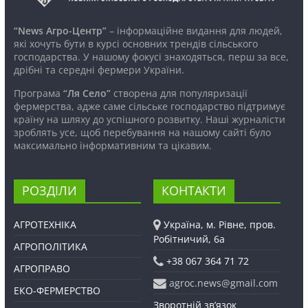
“News Агро-Центр”
– інформаційне видання для людей,
які хочуть бути в курсі основних трендів сільського
господарства. У нашому фокусі знаходяться, перш за все,
дрібні та середні фермери України.
Програма
“Ля Село”
створена для популяризації
фермерства, адже саме сільське господарство підтримує
країну на шляху до успішного розвитку. Наші журналісти
зроблять усе, щоб перебування на нашому сайті було
максимально інформативним та цікавим.
РОЗДІЛИ
КОНТАКТИ
АГРОТЕХНІКА
Україна, м. Рівне, пров.
Робітничий, 6а
АГРОПОЛІТИКА
+38 067 364 71 72
АГРОПРАВО
agroc.news@gmail.com
ЕКО-ФЕРМЕРСТВО
Зворотній зв’язок