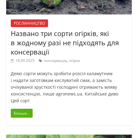
РОСЛИННИЦТВО
Названо три сорти огірків, які
в жодному разі не підходять для
консервації
,
18.09.2025
консервація
огірки
Деякі сорти можуть зробити розсіл каламутним
і надати заготовкам кислуватий смак, а замість
очікуваної хрусткості господині отримають мляву
консистенцію, пише agronews.ua. Китайське диво
Цей сорт
Більше...