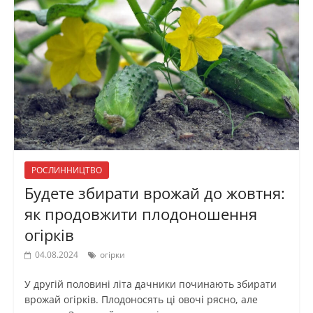
РОСЛИННИЦТВО
Будете збирати врожай до жовтня:
як продовжити плодоношення
огірків
04.08.2024
огірки
У другій половині літа дачники починають збирати
врожай огірків. Плодоносять ці овочі рясно, але