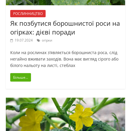
РОСЛИННИЦТВО
Як позбутися борошнистої роси на
огірках: дієві поради
19.07.2024
огірки
Коли на рослинах з’являється борошниста роса, слід
негайно вживати заходів. Вона має вигляд сірого або
білого нальоту на листі, стеблах
Більше...