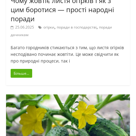
Чому жовтіє листя огірків і як з
цим боротися — прості народні
поради
,
,
25.06.2025
огірки
поради в господарстві
поради
дачникам
Багато городників стикаються з тим, що листя огірків
несподівано починає жовтіти. Це може свідчити як
про природні процеси, так і
Більше...