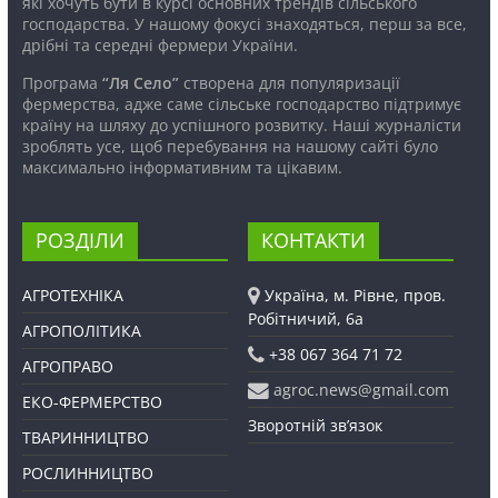
які хочуть бути в курсі основних трендів сільського
господарства. У нашому фокусі знаходяться, перш за все,
дрібні та середні фермери України.
Програма
“Ля Село”
створена для популяризації
фермерства, адже саме сільське господарство підтримує
країну на шляху до успішного розвитку. Наші журналісти
зроблять усе, щоб перебування на нашому сайті було
максимально інформативним та цікавим.
РОЗДІЛИ
КОНТАКТИ
АГРОТЕХНІКА
Україна, м. Рівне, пров.
Робітничий, 6а
АГРОПОЛІТИКА
+38 067 364 71 72
АГРОПРАВО
agroc.news@gmail.com
ЕКО-ФЕРМЕРСТВО
Зворотній зв’язок
ТВАРИННИЦТВО
РОСЛИННИЦТВО