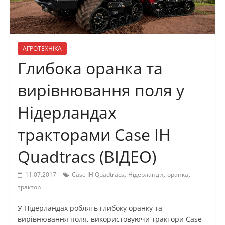
АГРОТЕХНІКА
Глибока оранка та
вирівнювання поля у
Нідерландах
тракторами Case IH
Quadtracs (ВІДЕО)
,
,
,
11.07.2017
Case IH Quadtracs
Нідерланди
оранка
трактор
У Нідерландах роблять глибоку оранку та
вирівнювання поля, використовуючи трактори Case