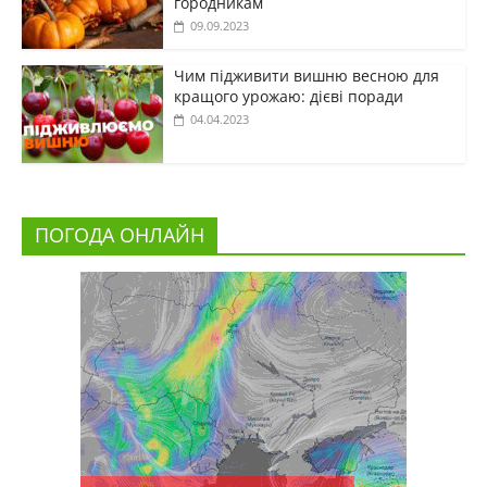
городникам
09.09.2023
Чим підживити вишню весною для
кращого урожаю: дієві поради
04.04.2023
ПОГОДА ОНЛАЙН