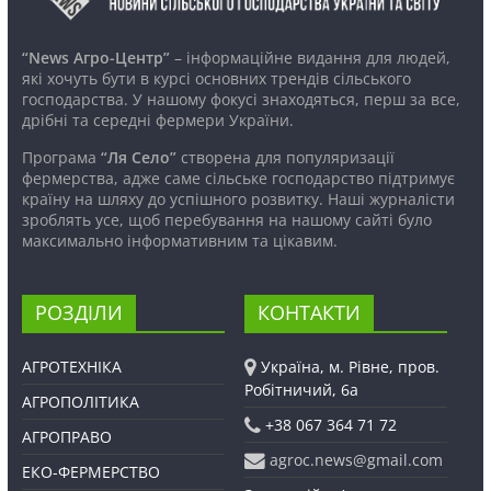
“News Агро-Центр”
– інформаційне видання для людей,
які хочуть бути в курсі основних трендів сільського
господарства. У нашому фокусі знаходяться, перш за все,
дрібні та середні фермери України.
Програма
“Ля Село”
створена для популяризації
фермерства, адже саме сільське господарство підтримує
країну на шляху до успішного розвитку. Наші журналісти
зроблять усе, щоб перебування на нашому сайті було
максимально інформативним та цікавим.
РОЗДІЛИ
КОНТАКТИ
АГРОТЕХНІКА
Україна, м. Рівне, пров.
Робітничий, 6а
АГРОПОЛІТИКА
+38 067 364 71 72
АГРОПРАВО
agroc.news@gmail.com
ЕКО-ФЕРМЕРСТВО