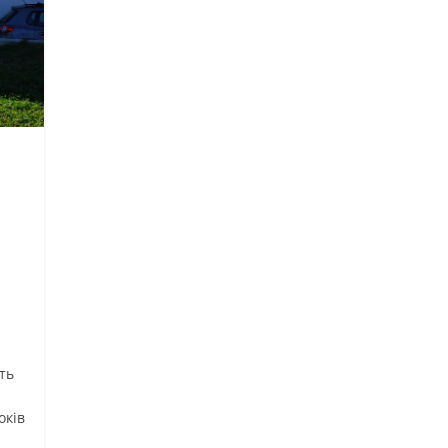
ть
оків