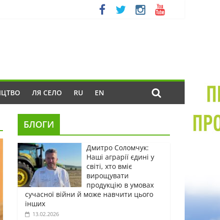
ИЦТВО
ЛЯ СЕЛО
RU
EN
БЛОГИ
Дмитро Соломчук:
Наші аграрії єдині у
світі, хто вміє
вирощувати
продукцію в умовах
сучасної війни й може навчити цього
інших
13.02.2026