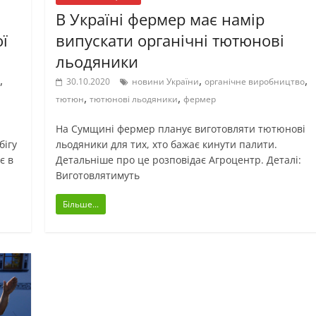
В Україні фермер має намір
ї
випускати органічні тютюнові
льодяники
,
,
,
30.10.2020
новини України
органічне виробництво
,
,
тютюн
тютюнові льодяники
фермер
На Сумщині фермер планує виготовляти тютюнові
бігу
льодяники для тих, хто бажає кинути палити.
є в
Детальніше про це розповідає Агроцентр. Деталі:
Виготовлятимуть
Більше...