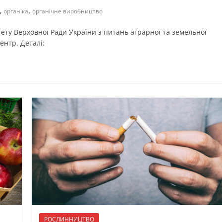
,
,
органіка
органічне виробництво
тету Верховної Ради України з питань аграрної та земельної
ентр. Деталі:
РОСЛИННИЦТВО