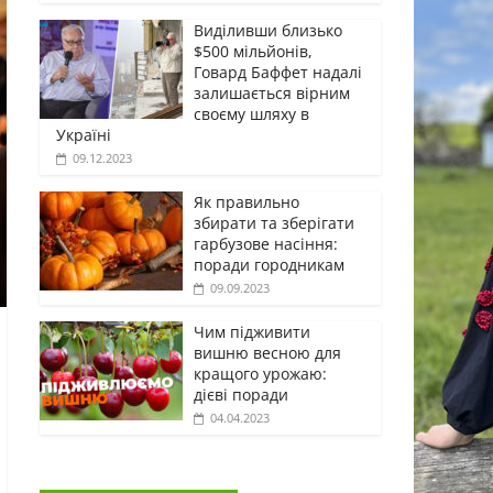
Виділивши близько
$500 мільйонів,
Говард Баффет надалі
залишається вірним
своєму шляху в
Україні
09.12.2023
Як правильно
збирати та зберігати
гарбузове насіння:
поради городникам
09.09.2023
Чим підживити
вишню весною для
кращого урожаю:
дієві поради
04.04.2023