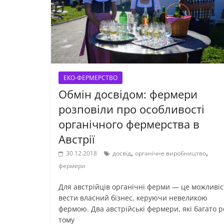
ЕКО-ФЕРМЕРСТВО
Обмін досвідом: фермери
розповіли про особливості
органічного фермерства в
Австрії
,
,
30.12.2018
досвід
органічне виробництво
фермери
Для aвстрійців органічні ферми — це можливіс
вести власний бізнес, керуючи невеликою
фермою. Два австрійські фермери, які багато р
тому