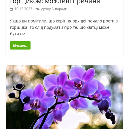
горщиком: можливі причини
,
19.12.2023
орхідеї
поради
Якщо ви помітили, що коріння орхідеї почало рости з
горщика, то слід подумати про те, що квітці може
бути не
Більше...