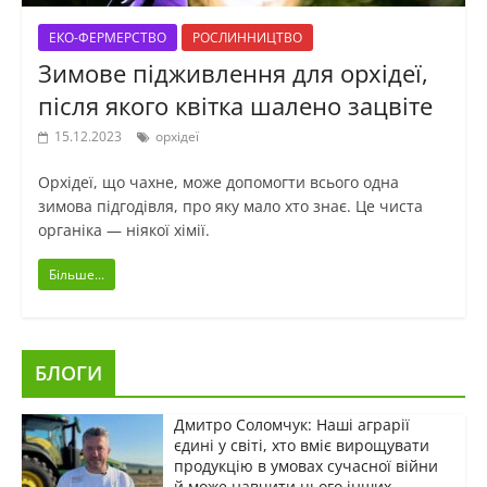
ЕКО-ФЕРМЕРСТВО
РОСЛИННИЦТВО
Зимове підживлення для орхідеї,
після якого квітка шалено зацвіте
15.12.2023
орхідеї
Орхідеї, що чахне, може допомогти всього одна
зимова підгодівля, про яку мало хто знає. Це чиста
органіка — ніякої хімії.
Більше...
БЛОГИ
Дмитро Соломчук: Наші аграрії
єдині у світі, хто вміє вирощувати
продукцію в умовах сучасної війни
й може навчити цього інших