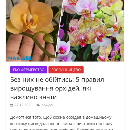
ЕКО-ФЕРМЕРСТВО
РОСЛИННИЦТВО
Без них не обійтись: 5 правил
вирощування орхідей, які
важливо знати
27.12.2023
орхідеї
Домогтися того, щоб кожна орхідея в домашньому
квітнику виглядала як рослина з виставки під силу
навіть квітникареві-початківцю. Важливо розуміти,