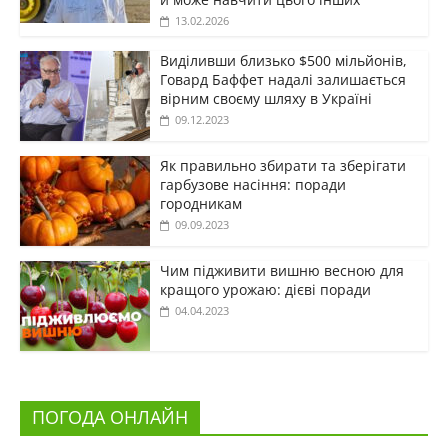
13.02.2026
Виділивши близько $500 мільйонів,
Говард Баффет надалі залишається
вірним своєму шляху в Україні
09.12.2023
Як правильно збирати та зберігати
гарбузове насіння: поради
городникам
09.09.2023
Чим підживити вишню весною для
кращого урожаю: дієві поради
04.04.2023
ПОГОДА ОНЛАЙН