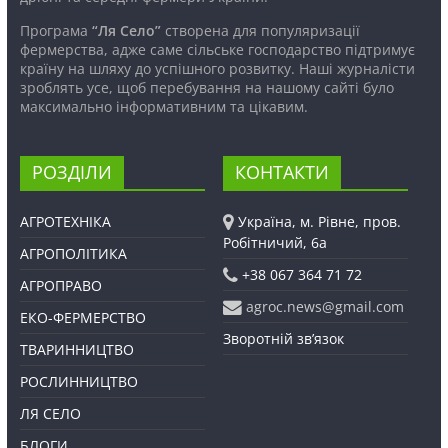
Програма
“Ля Село”
створена для популяризації
фермерства, адже саме сільське господарство підтримує
країну на шляху до успішного розвитку. Наші журналісти
зроблять усе, щоб перебування на нашому сайті було
максимально інформативним та цікавим.
РОЗДІЛИ
КОНТАКТИ
АГРОТЕХНІКА
Україна, м. Рівне, пров.
Робітничий, 6а
АГРОПОЛІТИКА
+38 067 364 71 72
АГРОПРАВО
agroc.news@gmail.com
ЕКО-ФЕРМЕРСТВО
Зворотній зв’язок
ТВАРИННИЦТВО
РОСЛИННИЦТВО
ЛЯ СЕЛО
БЛОГИ