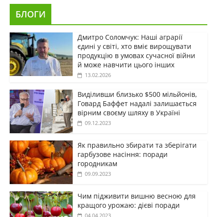
БЛОГИ
Дмитро Соломчук: Наші аграрії
єдині у світі, хто вміє вирощувати
продукцію в умовах сучасної війни
й може навчити цього інших
13.02.2026
Виділивши близько $500 мільйонів,
Говард Баффет надалі залишається
вірним своєму шляху в Україні
09.12.2023
Як правильно збирати та зберігати
гарбузове насіння: поради
городникам
09.09.2023
Чим підживити вишню весною для
кращого урожаю: дієві поради
04.04.2023