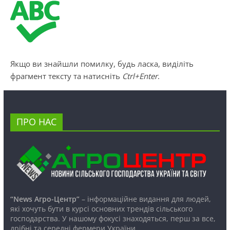
Якщо ви знайшли помилку, будь ласка, виділіть
фрагмент тексту та натисніть
Ctrl+Enter
.
ПРО НАС
“News Агро-Центр”
– інформаційне видання для людей,
які хочуть бути в курсі основних трендів сільського
господарства. У нашому фокусі знаходяться, перш за все,
дрібні та середні фермери України.