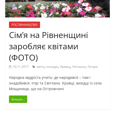
РОСЛИННИЦТВО
Сім’я на Рівненщині
заробляє квітами
(ФОТО)
,
,
,
,
10.11.2017
квіти
конкурс
Кравці
Нетішин
Острог
Народна мудрість учить: де народився – там і
знадобився. Ігор та Світлана Кравці, вихідці із села
Мощаниця, що на Острожчині
Більше...