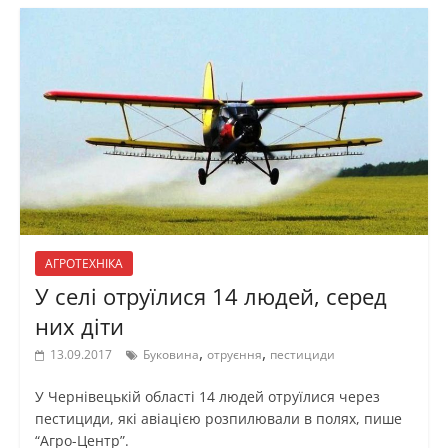
АГРОТЕХНІКА
У селі отруїлися 14 людей, серед
них діти
,
,
13.09.2017
Буковина
отруєння
пестициди
У Чернівецькій області 14 людей отруїлися через
пестициди, які авіацією розпилювали в полях, пише
“Агро-Центр”.