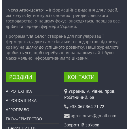
“News Агро-Центр”
– інформаційне видання для людей,
які хочуть бути в курсі основних трендів сільського
господарства. У нашому фокусі знаходяться, перш за все,
дрібні та середні фермери України.
Програма
“Ля Село”
створена для популяризації
фермерства, адже саме сільське господарство підтримує
країну на шляху до успішного розвитку. Наші журналісти
зроблять усе, щоб перебування на нашому сайті було
максимально інформативним та цікавим.
РОЗДІЛИ
КОНТАКТИ
АГРОТЕХНІКА
Україна, м. Рівне, пров.
Робітничий, 6а
АГРОПОЛІТИКА
+38 067 364 71 72
АГРОПРАВО
agroc.news@gmail.com
ЕКО-ФЕРМЕРСТВО
Зворотній зв’язок
ТВАРИННИЦТВО