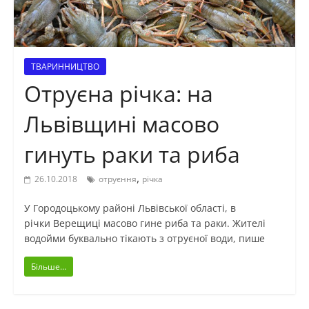
ТВАРИННИЦТВО
Отруєна річка: на
Львівщині масово
гинуть раки та риба
,
26.10.2018
отруєння
річка
У Городоцькому районі Львівської області, в
річки Верещиці масово гине риба та раки. Жителі
водойми буквально тікають з отруєної води, пише
Більше...