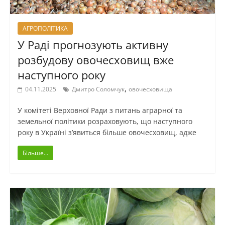
АГРОПОЛІТИКА
У Раді прогнозують активну
розбудову овочесховищ вже
наступного року
,
04.11.2025
Дмитро Соломчук
овочесховища
У комітеті Верховної Ради з питань аграрної та
земельної політики розраховують, що наступного
року в Україні з’явиться більше овочесховищ, адже
Більше...