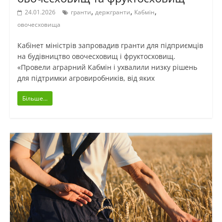
,
,
,
24.01.2026
гранти
держгранти
Кабмін
овочесховища
Кабінет міністрів запровадив гранти для підприємців
на будівництво овочесховищ і фруктосховищ.
«Провели аграрний Кабмін і ухвалили низку рішень
для підтримки агровиробників, від яких
Більше...