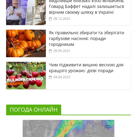
Виділивши близько $500 мільйонів,
Говард Баффет надалі залишається
вірним своєму шляху в Україні
09.12.2023
Як правильно збирати та зберігати
гарбузове насіння: поради
городникам
09.09.2023
Чим підживити вишню весною для
кращого урожаю: дієві поради
04.04.2023
ПОГОДА ОНЛАЙН