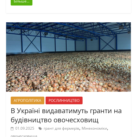
Більше...
АГРОПОЛІТИКА
РОСЛИННИЦТВО
В Україні видаватимуть гранти на
будівництво овочесховищ
,
,
01.09.2025
грант для фермерів
Мінекономіки
овочесховища