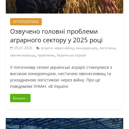
АГРОПОЛІТИКА
Озвучено головні проблеми
аграрного сектору у 2025 році
,
,
,
05.01.2026
втрати через війну
конкуренція
логістика
,
,
овочесховища
проблеми
Українські аграрії
У поточному сезоні українські аграрії стикнулися з
високою конкуренцією, нестачею овочесховищ та
ускладненою логістикою через війну. Про це
повідомляє УНІАН. «В Україні
Більше...