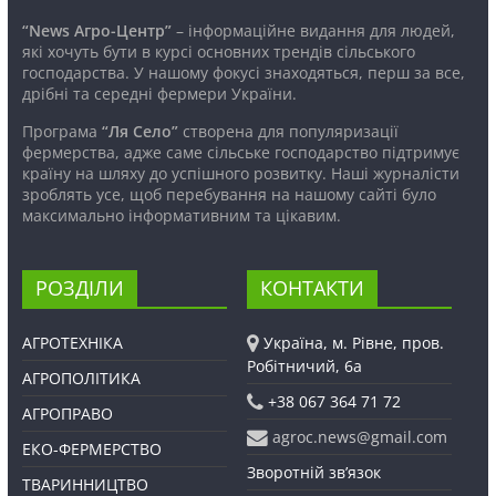
“News Агро-Центр”
– інформаційне видання для людей,
які хочуть бути в курсі основних трендів сільського
господарства. У нашому фокусі знаходяться, перш за все,
дрібні та середні фермери України.
Програма
“Ля Село”
створена для популяризації
фермерства, адже саме сільське господарство підтримує
країну на шляху до успішного розвитку. Наші журналісти
зроблять усе, щоб перебування на нашому сайті було
максимально інформативним та цікавим.
РОЗДІЛИ
КОНТАКТИ
АГРОТЕХНІКА
Україна, м. Рівне, пров.
Робітничий, 6а
АГРОПОЛІТИКА
+38 067 364 71 72
АГРОПРАВО
agroc.news@gmail.com
ЕКО-ФЕРМЕРСТВО
Зворотній зв’язок
ТВАРИННИЦТВО