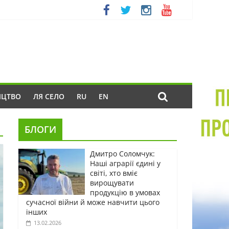
ИЦТВО
ЛЯ СЕЛО
RU
EN
БЛОГИ
Дмитро Соломчук:
Наші аграрії єдині у
світі, хто вміє
вирощувати
продукцію в умовах
сучасної війни й може навчити цього
інших
13.02.2026