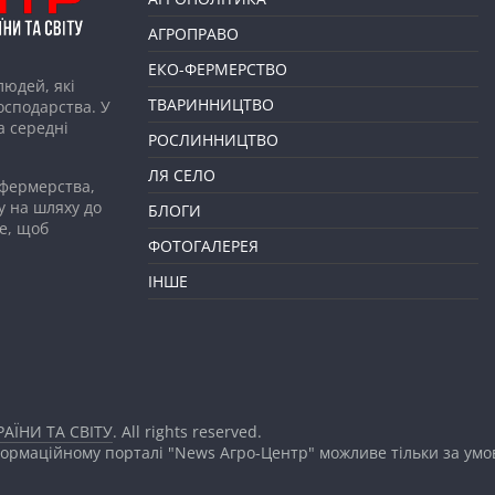
АГРОПРАВО
ЕКО-ФЕРМЕРСТВО
людей, які
ТВАРИННИЦТВО
господарства. У
а середні
РОСЛИННИЦТВО
ЛЯ СЕЛО
 фермерства,
у на шляху до
БЛОГИ
е, щоб
ФОТОГАЛЕРЕЯ
ІНШЕ
АЇНИ ТА СВІТУ
. All rights reserved.
формаційному порталі "News Агро-Центр" можливе тільки за ум