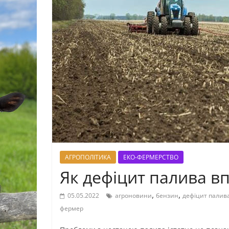
АГРОПОЛІТИКА
ЕКО-ФЕРМЕРСТВО
Як дефіцит палива вп
,
,
05.05.2022
агроновини
бензин
дефіцит палив
фермер