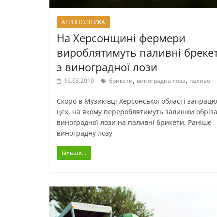
АГРОПОЛІТИКА
На Херсонщині фермери
вироблятимуть паливні бреке
з виноградної лози
,
,
16.03.2019
брикети
виноградна лоза
паливо
Скоро в Музиківці Херсонської області запрац
цех, на якому перероблятимуть залишки обріза
виноградної лози на паливні брикети. Раніше
виноградну лозу
Більше...