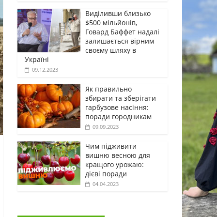
Виділивши близько
$500 мільйонів,
Говард Баффет надалі
залишається вірним
своєму шляху в
Україні
09.12.2023
Як правильно
збирати та зберігати
гарбузове насіння:
поради городникам
09.09.2023
Чим підживити
вишню весною для
кращого урожаю:
дієві поради
04.04.2023