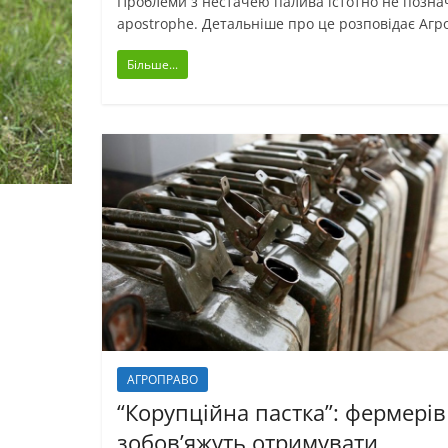
Проблеми з нестачею палива істотно не познач
apostrophe. Детальніше про це розповідає Агр
Більше...
АГРОПРАВО
“Корупційна пастка”: фермерів
зобов’яжуть отримувати