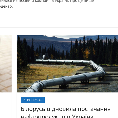
илися на посівній компанії в Україні. Про це пише
оцентр.
АГРОПРАВО
Білорусь відновила постачання
нафтопродуктів в Україну