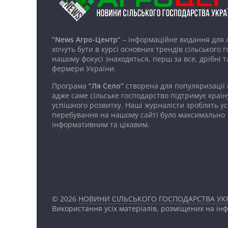
“News Агро-Центр”
– інформаційне видання для 
хочуть бути в курсі основних трендів сільського 
нашому фокусі знаходяться, перш за все, дрібні т
фермери України.
Програма
“Ля Село”
створена для популяризації
адже саме сільське господарство підтримує країн
успішного розвитку. Наші журналісти зроблять ус
перебування на нашому сайті було максимально
інформативним та цікавим.
© 2026
НОВИНИ СІЛЬСЬКОГО ГОСПОДАРСТВА УКР
Використання усіх матеріалів, розміщених на ін