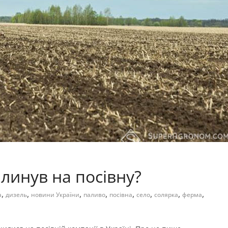
линув на посівну?
,
,
,
,
,
,
,
,
а
дизель
новини України
паливо
посівна
село
солярка
ферма