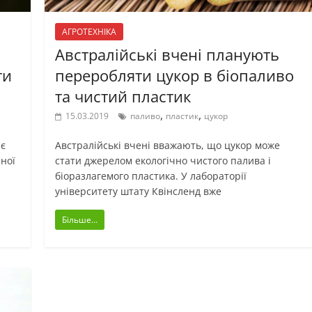
АГРОТЕХНІКА
Австралійські вчені планують
ти
переробляти цукор в біопаливо
та чистий пластик
,
,
15.03.2019
паливо
пластик
цукор
ює
Австралійські вчені вважають, що цукор може
ної
стати джерелом екологічно чистого палива і
біоразлагемого пластика. У лабораторії
університету штату Квінсленд вже
Більше...