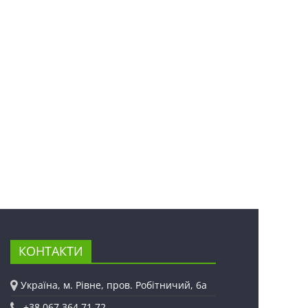
КОНТАКТИ
Україна, м. Рівне, пров. Робітничий, 6а
+38 067 364 71 72