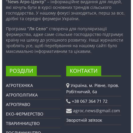
“News Агро-Центр”
– інформаційне видання для людей,
які хочуть бути в курсі основних трендів сільського
господарства. У нашому фокусі знаходяться, перш за все,
дрібні та середні фермери України.
Програма
“Ля Село”
створена для популяризації
фермерства, адже саме сільське господарство підтримує
країну на шляху до успішного розвитку. Наші журналісти
зроблять усе, щоб перебування на нашому сайті було
максимально інформативним та цікавим.
РОЗДІЛИ
КОНТАКТИ
АГРОТЕХНІКА
Україна, м. Рівне, пров.
Робітничий, 6а
АГРОПОЛІТИКА
+38 067 364 71 72
АГРОПРАВО
agroc.news@gmail.com
ЕКО-ФЕРМЕРСТВО
Зворотній зв’язок
ТВАРИННИЦТВО
РОСЛИННИЦТВО