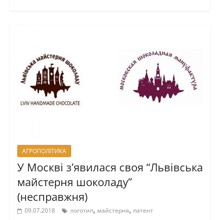
АГРОПОЛІТИКА
У Москві з’явилася своя “Львівська
майстерня шоколаду”
(несправжня)
,
,
09.07.2018
логотип
майстерня
патент