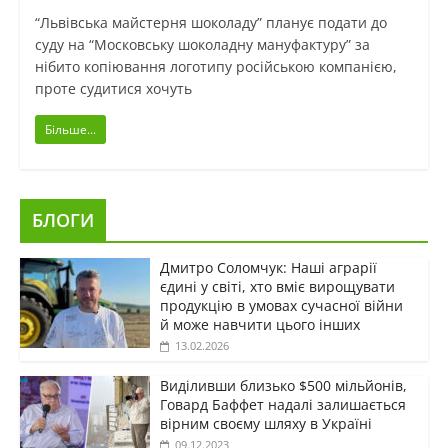
“Львівська майстерня шоколаду” планує подати до
суду на “Московську шоколадну мануфактуру” за
нібито копіювання логотипу російською компанією,
проте судитися хочуть
Більше...
БЛОГИ
Дмитро Соломчук: Наші аграрії
єдині у світі, хто вміє вирощувати
продукцію в умовах сучасної війни
й може навчити цього інших
13.02.2026
Виділивши близько $500 мільйонів,
Говард Баффет надалі залишається
вірним своєму шляху в Україні
09.12.2023