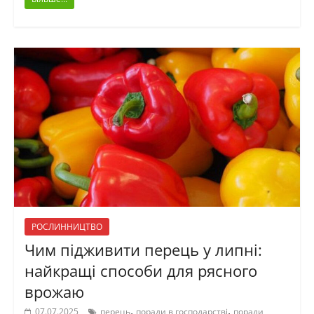
РОСЛИННИЦТВО
Чим підживити перець у липні:
найкращі способи для рясного
врожаю
,
,
07.07.2025
перець
поради в господарстві
поради