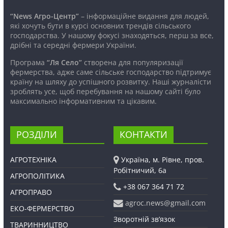
“News Агро-Центр”
– інформаційне видання для людей,
які хочуть бути в курсі основних трендів сільського
господарства. У нашому фокусі знаходяться, перш за все,
дрібні та середні фермери України.
Програма
“Ля Село”
створена для популяризації
фермерства, адже саме сільське господарство підтримує
країну на шляху до успішного розвитку. Наші журналісти
зроблять усе, щоб перебування на нашому сайті було
максимально інформативним та цікавим.
РОЗДІЛИ
КОНТАКТИ
АГРОТЕХНІКА
Україна, м. Рівне, пров.
Робітничий, 6а
АГРОПОЛІТИКА
+38 067 364 71 72
АГРОПРАВО
agroc.news@gmail.com
ЕКО-ФЕРМЕРСТВО
Зворотній зв’язок
ТВАРИННИЦТВО