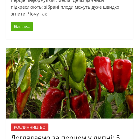
перців, інформує Ukr.Media. Деякі дачники
підкреслюють: зібрані плоди можуть дуже швидко
згнити. Чому так
Більше...
РОСЛИННИЦТВО
Доглядаємо за перцем у липні: 5