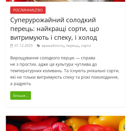
РОСЛИННИЦТВО
Суперурожайний солодкий
перець: найкращі сорти, що
витримують і спеку, і холод
,
,
01.12.2025
врожайність
перець
сорти
Вирощування солодкого перцю — справа
не з простих, адже ця культура чутлива до
температурних коливань. Та існують унікальні сорти,
які не тільки витримують спеку та різкі похолодання,
а радують
Більше...