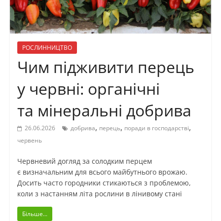
РОСЛИННИЦТВО
Чим підживити перець
у червні: органічні
та мінеральні добрива
,
,
,
26.06.2026
добрива
перець
поради в господарстві
червень
Червневий догляд за солодким перцем
є визначальним для всього майбутнього врожаю.
Досить часто городники стикаються з проблемою,
коли з настанням літа рослини в лінивому стані
Більше...