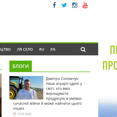
ИЦТВО
ЛЯ СЕЛО
RU
EN
БЛОГИ
Дмитро Соломчук:
Наші аграрії єдині у
світі, хто вміє
вирощувати
продукцію в умовах
сучасної війни й може навчити цього
інших
13.02.2026