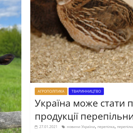
АГРОПОЛІТИКА
ТВАРИННИЦТВО
Україна може стати 
продукції перепільн
,
,
27.01.2021
новини України
перепілка
перепілк