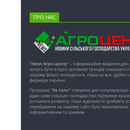
ПРО НАС
“News Агро-Центр”
– інформаційне видання для 
хочуть бути в курсі основних трендів сільського 
нашому фокусі знаходяться, перш за все, дрібні т
фермери України.
Програма
“Ля Село”
створена для популяризації
адже саме сільське господарство підтримує країн
успішного розвитку. Наші журналісти зроблять ус
перебування на нашому сайті було максимально
інформативним та цікавим.