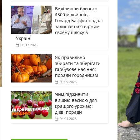
Виділивши близько
$500 мільйонів,
Говард Баффет надалі
залишається вірним
своєму шляху в
Україні
09.12.2023
Як правильно
збирати та зберігати
гарбузове насіння:
поради городникам
09.09.2023
Чим підживити
вишню весною для
кращого урожаю:
дієві поради
04.04.2023