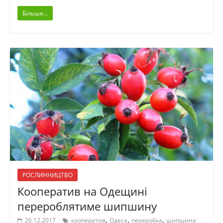
Більше...
РОСЛИННИЦТВО
Кооператив на Одещині
перероблятиме шипшину
,
,
,
26.12.2017
кооператив
Одеса
переробка
шипшина