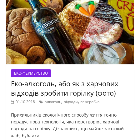
ЕКО-ФЕРМЕРСТВО
Еко-алкоголь, або як з харчових
відходів зробити горілку (фото)
,
,
01.10.2018
алкоголь
відходи
переробка
Прихильників екологічного способу життя точно
порадує нова технологія, яка перетворює харчові
відходи на горілку. Дізнавшись, що майже засохлий
хліб, бублики